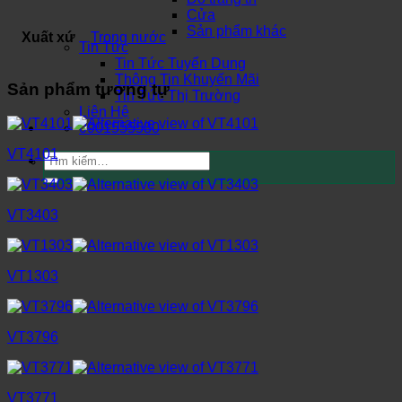
Cửa
Sản phẩm khác
Xuất xứ
Trong nước
Tin Tức
Tin Tức Tuyển Dụng
Thông Tin Khuyến Mãi
Sản phẩm tương tự
Tin Tức Thị Trường
Liên Hệ
0901555580
VT4101
Tìm
kiếm:
VT3403
VT1303
VT3796
VT3771