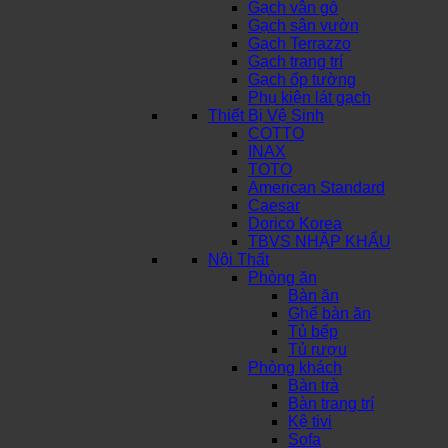
Gạch vân gỗ
Gạch sân vườn
Gạch Terrazzo
Gạch trang trí
Gạch ốp tường
Phụ kiện lát gạch
Thiết Bị Vệ Sinh
COTTO
INAX
TOTO
American Standard
Caesar
Dorico Korea
TBVS NHẬP KHẨU
Nội Thất
Phòng ăn
Bàn ăn
Ghế bàn ăn
Tủ bếp
Tủ rượu
Phòng khách
Bàn trà
Bàn trang trí
Kệ tivi
Sofa