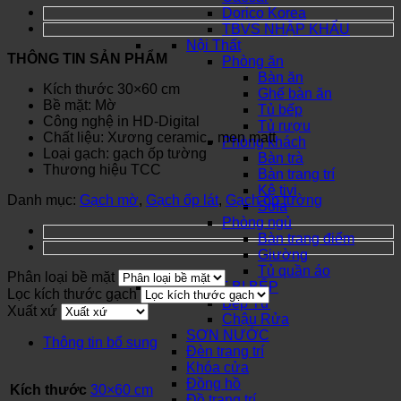
Dorico Korea
TBVS NHẬP KHẨU
Nội Thất
THÔNG TIN SẢN PHẨM
Phòng ăn
Bàn ăn
Kích thước 30×60 cm
Ghế bàn ăn
Bề mặt: Mờ
Tủ bếp
Công nghệ in HD-Digital
Tủ rượu
Chất liệu: Xương ceramic , men matt
Phòng khách
Loại gạch: gạch ốp tường
Bàn trà
Thương hiệu TCC
Bàn trang trí
Kệ tivi
Danh mục:
Gạch mờ
,
Gạch ốp lát
,
Gạch ốp tường
Sofa
Phòng ngủ
Bàn trang điểm
Giường
Tủ quần áo
Phân loại bề mặt
THIẾT BỊ BẾP
Lọc kích thước gạch
Bếp Từ
Xuất xứ
Chậu Rửa
SƠN NƯỚC
Thông tin bổ sung
Đèn trang trí
Khóa cửa
Đồng hồ
Kích thước
30×60 cm
Đồ trang trí