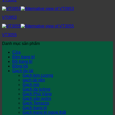
VT0953
VT3055
Danh mục sản phẩm
Cửa
Đèn trang trí
Đồ trang trí
Đồng hồ
Gạch ốp lát
Gạch kim cương
gạch lát nền
Gạch mờ
Gạch ốp tường
Gạch Phủ Vàng
Gạch sân vườn
Gạch Terrazzo
Gạch trang trí
Gạch trang trí ngoại thất