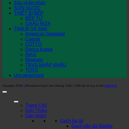
Sản phẩm khác
SƠN NƯỚC
THIẾT BỊ BẾP
BẾP TỪ
CHẬU RỬA
Thiết Bị Vệ Sinh
American Standard
Caesar
COTTO
Dorico Korea
INAX
Mowoen
TBVS NHẬP KHẨU
TOTO
Uncategorized
Copyright 2026
©
Showroom Gạch men Hoàng Tuấn | Thiết kế và duy trì bởi
MARHUB
Trang Chủ
Giới Thiệu
Sản phẩm
Gạch ốp lát
Gạch vân đá Marble