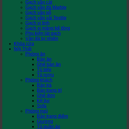
Gạch vân cát
Gạch vân đá Marble
Gạch vân gỗ
Gạch vân vải Textile
Gạch vi tinh
Gạch xi măng bê tông
Phụ kiện lát gạch
Vân đá tự nhiên
Khóa cửa
Nội Thất
Phòng ăn
Bàn ăn
Ghế bàn ăn
Tủ bếp
Tủ rượu
Phòng khách
Bàn trà
Bàn trang trí
Ghế đơn
Kệ tivi
Sofa
Phòng ngủ
Bàn trang điểm
Giường
Tủ quần áo