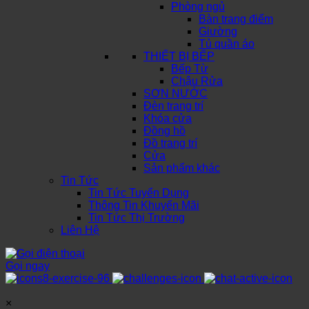
Phòng ngủ
Bàn trang điểm
Giường
Tủ quần áo
THIẾT BỊ BẾP
Bếp Từ
Chậu Rửa
SƠN NƯỚC
Đèn trang trí
Khóa cửa
Đồng hồ
Đồ trang trí
Cửa
Sản phẩm khác
Tin Tức
Tin Tức Tuyển Dụng
Thông Tin Khuyến Mãi
Tin Tức Thị Trường
Liên Hệ
Gọi ngay
×