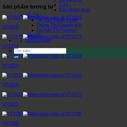
Cửa
Sản phẩm tương tự
Sản phẩm khác
Tin Tức
Tin Tức Tuyển Dụng
Thông Tin Khuyến Mãi
VT3055
Tin Tức Thị Trường
Liên Hệ
0901555580
VT3773
Tìm
kiếm:
VT3019
VT3016
VT3422
VT3788