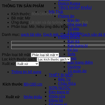
Dorico Korea
THÔNG TIN SẢN PHẨM
TBVS NHẬP KHẨU
Nội Thất
Kích thước:
800x1600x9 mm
Phòng ăn
Bề mặt: Mờ
Bàn ăn
Ứng dụng:
Lát sàn và ốp tường nội / ngoại thất
Ghế bàn ăn
Phân loại: Mờ, hiệu ứng điêu khắc
Tủ bếp
Tủ rượu
Danh mục:
gạch lát nền
,
Gạch mờ
,
Gạch ốp lát
,
Gạch vân đá 
Phòng khách
Bàn trà
Bàn trang trí
Kệ tivi
Sofa
Phân loại bề mặt
Phòng ngủ
Lọc kích thước gạch
Bàn trang điểm
Xuất xứ
Giường
Tủ quần áo
Thông tin bổ sung
THIẾT BỊ BẾP
Bếp Từ
Chậu Rửa
Kích thước
80×160 cm
SƠN NƯỚC
Đèn trang trí
Khóa cửa
Xuất xứ
Nhập khẩu
Đồng hồ
Đồ trang trí