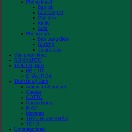
Phòng khách
Bàn trà
Bàn trang trí
Ghế đơn
Kệ tivi
Sofa
Phòng ngủ
Bàn trang điểm
Giường
Tủ quần áo
Sản phẩm khác
SƠN NƯỚC
THIẾT BỊ BẾP
BẾP TỪ
CHẬU RỬA
Thiết Bị Vệ Sinh
American Standard
Caesar
COTTO
Dorico Korea
INAX
Mowoen
TBVS NHẬP KHẨU
TOTO
Uncategorized