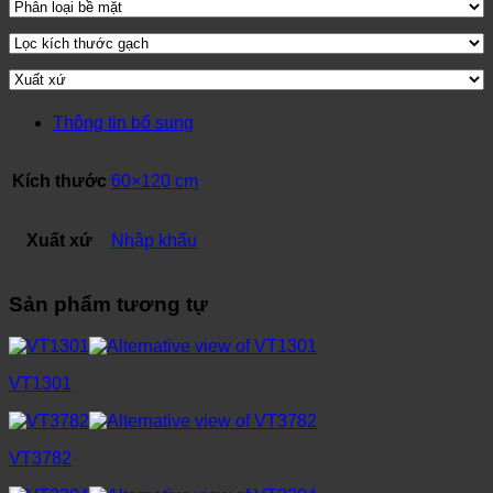
Thông tin bổ sung
Kích thước
60×120 cm
Xuất xứ
Nhập khẩu
Sản phẩm tương tự
VT1301
VT3782