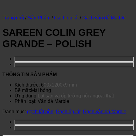
Trang chủ
/
Sản Phẩm
/
Gạch ốp lát
/
Gạch vân đá Marble
SAREEN COLIN GREY
GRANDE – POLISH
THÔNG TIN SẢN PHẨM
Kích thước: 6
00x1200x9 mm
Bề mặt:Mài bóng
Ứng dụng:
Lát sàn và ốp tường nội / ngoại thất
Phân loại: Vân đá Marble
Danh mục:
gạch lát nền
,
Gạch ốp lát
,
Gạch vân đá Marble