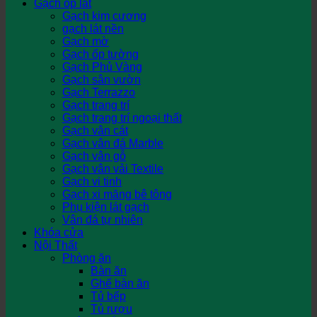
Gạch ốp lát
Gạch kim cương
gạch lát nền
Gạch mờ
Gạch ốp tường
Gạch Phủ Vàng
Gạch sân vườn
Gạch Terrazzo
Gạch trang trí
Gạch trang trí ngoại thất
Gạch vân cát
Gạch vân đá Marble
Gạch vân gỗ
Gạch vân vải Textile
Gạch vi tinh
Gạch xi măng bê tông
Phụ kiện lát gạch
Vân đá tự nhiên
Khóa cửa
Nội Thất
Phòng ăn
Bàn ăn
Ghế bàn ăn
Tủ bếp
Tủ rượu