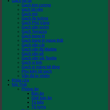
Gạch ốp lát
Gạch kim cương
gạch lát nền
Gạch mờ
Gạch ốp tường
Gạch Phủ Vàng
Gạch sân vườn
Gạch Terrazzo
Gạch trang trí
Gạch trang trí ngoại thất
Gạch vân cát
Gạch vân đá Marble
Gạch vân gỗ
Gạch vân vải Textile
Gạch vi tinh
Gạch xi măng bê tông
Phụ kiện lát gạch
Vân đá tự nhiên
Khóa cửa
Nội Thất
Phòng ăn
Bàn ăn
Ghế bàn ăn
Tủ bếp
Tủ rượu