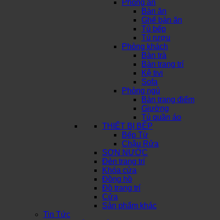
Phòng ăn
Bàn ăn
Ghế bàn ăn
Tủ bếp
Tủ rượu
Phòng khách
Bàn trà
Bàn trang trí
Kệ tivi
Sofa
Phòng ngủ
Bàn trang điểm
Giường
Tủ quần áo
THIẾT BỊ BẾP
Bếp Từ
Chậu Rửa
SƠN NƯỚC
Đèn trang trí
Khóa cửa
Đồng hồ
Đồ trang trí
Cửa
Sản phẩm khác
Tin Tức