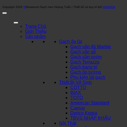
Copyright 2026
©
Showroom Gạch men Hoàng Tuấn | Thiết kế và duy trì bởi
MARHUB
Trang Chủ
Giới Thiệu
Sản phẩm
Gạch ốp lát
Gạch vân đá Marble
Gạch vân gỗ
Gạch sân vườn
Gạch Terrazzo
Gạch trang trí
Gạch ốp tường
Phụ kiện lát gạch
Thiết Bị Vệ Sinh
COTTO
INAX
TOTO
American Standard
Caesar
Dorico Korea
TBVS NHẬP KHẨU
Nội Thất