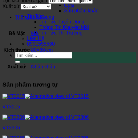
Lọc kích thước gạch
Cửa
Xuất xứ
Sản phẩm khác
Tin Tức
Thông tin bổ sung
Tin Tức Tuyển Dụng
Thông Tin Khuyến Mãi
Tin Tức Thị Trường
Bề Mặt
Mờ
Liên Hệ
0901555580
Kích thước
80×80 cm
Tìm
kiếm:
Xuất xứ
Nhập khẩu
Sản phẩm tương tự
VT3015
VT3306