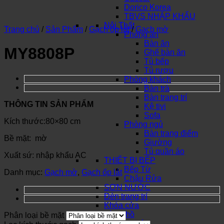
Dorico Korea
TBVS NHẬP KHẨU
Nội Thất
Trang chủ
/
Sản Phẩm
/
Gạch ốp lát
/
Gạch mờ
Phòng ăn
Bàn ăn
MY8808P
Ghế bàn ăn
Tủ bếp
Tủ rượu
Phòng khách
Bàn trà
Bàn trang trí
THÔNG TIN SẢN PHẨM
Kệ tivi
Sofa
Kích thước:80×80 cm
Phòng ngủ
Bàn trang điểm
Bề mặt: mờ
Giường
Tủ quần áo
Xuất sứ: nhập khẩu AC
THIẾT BỊ BẾP
Bếp Từ
Danh mục:
Gạch mờ
,
Gạch ốp lát
Chậu Rửa
SƠN NƯỚC
Đèn trang trí
Khóa cửa
Đồng hồ
Phân loại bề mặt
Đồ trang trí