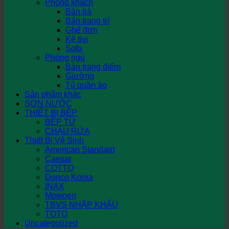
Phòng khách
Bàn trà
Bàn trang trí
Ghế đơn
Kệ tivi
Sofa
Phòng ngủ
Bàn trang điểm
Giường
Tủ quần áo
Sản phẩm khác
SƠN NƯỚC
THIẾT BỊ BẾP
BẾP TỪ
CHẬU RỬA
Thiết Bị Vệ Sinh
American Standard
Caesar
COTTO
Dorico Korea
INAX
Mowoen
TBVS NHẬP KHẨU
TOTO
Uncategorized