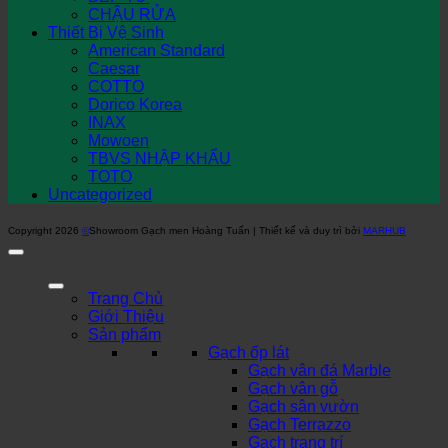
CHẬU RỬA
Thiết Bị Vệ Sinh
American Standard
Caesar
COTTO
Dorico Korea
INAX
Mowoen
TBVS NHẬP KHẨU
TOTO
Uncategorized
Copyright 2026
©
Showroom Gạch men Hoàng Tuấn | Thiết kế và duy trì bởi
MARHUB
Trang Chủ
Giới Thiệu
Sản phẩm
Gạch ốp lát
Gạch vân đá Marble
Gạch vân gỗ
Gạch sân vườn
Gạch Terrazzo
Gạch trang trí