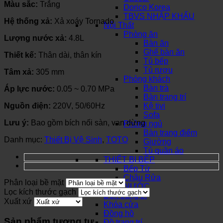
Màu sắc:
Trắng
Dorico Korea
TBVS NHẬP KHẨU
Hệ thống xả:
Xả xoáy Tornado
Nội Thất
Phòng ăn
Lượng nước xả:
4.8L
Bàn ăn
Ghế bàn ăn
Thiết kế:
Thân dài, thân kín
Tủ bếp
Tủ rượu
Tâm xả:
305 mm
Phòng khách
Bàn trà
Áp lực nước:
0.05 ~ 0.70 MPa
Bàn trang trí
Nguồn điện:
220V, 50/60Hz
Kệ tivi
Sofa
Lưu ý:
Bao gồm bích nối sàn, van dừng
Phòng ngủ
Bàn trang điểm
Danh mục:
Thiết Bị Vệ Sinh
,
TOTO
Giường
Tủ quần áo
THIẾT BỊ BẾP
Bếp Từ
Chậu Rửa
Phân loại bề mặt
SƠN NƯỚC
Lọc kích thước gạch
Đèn trang trí
Xuất xứ
Khóa cửa
Đồng hồ
Sản phẩm tương tự
Đồ trang trí