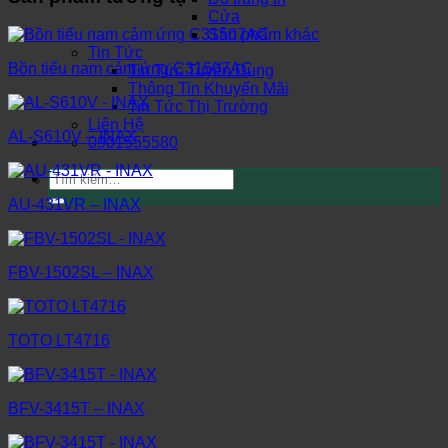
Cửa
Sản phẩm khác
Tin Tức
Bồn tiểu nam cảm ứng C31507AC
Tin Tức Tuyển Dụng
Thông Tin Khuyến Mãi
Tin Tức Thị Trường
Liên Hệ
AL-S610V – INAX
0901555580
Tìm
kiếm:
AU-431VR – INAX
FBV-1502SL – INAX
TOTO LT4716
BFV-3415T – INAX