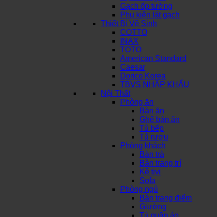
Gạch ốp tường
Phụ kiện lát gạch
Thiết Bị Vệ Sinh
COTTO
INAX
TOTO
American Standard
Caesar
Dorico Korea
TBVS NHẬP KHẨU
Nội Thất
Phòng ăn
Bàn ăn
Ghế bàn ăn
Tủ bếp
Tủ rượu
Phòng khách
Bàn trà
Bàn trang trí
Kệ tivi
Sofa
Phòng ngủ
Bàn trang điểm
Giường
Tủ quần áo