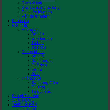
Gạch vi tinh
Gạch xi măng bê tông
Phụ kiện lát gạch
Vân đá tự nhiên
Khóa cửa
Nội Thất
Phòng ăn
Bàn ăn
Ghế bàn ăn
Tủ bếp
Tủ rượu
Phòng khách
Bàn trà
Bàn trang trí
Ghế đơn
Kệ tivi
Sofa
Phòng ngủ
Bàn trang điểm
Giường
Tủ quần áo
Sản phẩm khác
SƠN NƯỚC
THIẾT BỊ BẾP
BẾP TỪ