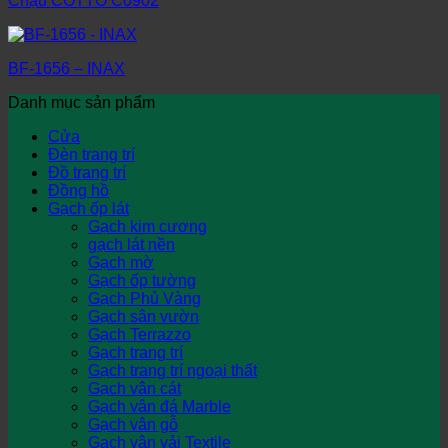
Chậu COTTO C0902
BF-1656 – INAX
Danh mục sản phẩm
Cửa
Đèn trang trí
Đồ trang trí
Đồng hồ
Gạch ốp lát
Gạch kim cương
gạch lát nền
Gạch mờ
Gạch ốp tường
Gạch Phủ Vàng
Gạch sân vườn
Gạch Terrazzo
Gạch trang trí
Gạch trang trí ngoại thất
Gạch vân cát
Gạch vân đá Marble
Gạch vân gỗ
Gạch vân vải Textile