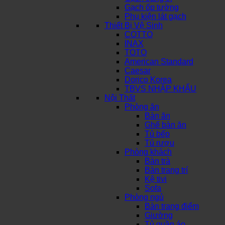
Gạch ốp tường
Phụ kiện lát gạch
Thiết Bị Vệ Sinh
COTTO
INAX
TOTO
American Standard
Caesar
Dorico Korea
TBVS NHẬP KHẨU
Nội Thất
Phòng ăn
Bàn ăn
Ghế bàn ăn
Tủ bếp
Tủ rượu
Phòng khách
Bàn trà
Bàn trang trí
Kệ tivi
Sofa
Phòng ngủ
Bàn trang điểm
Giường
Tủ quần áo