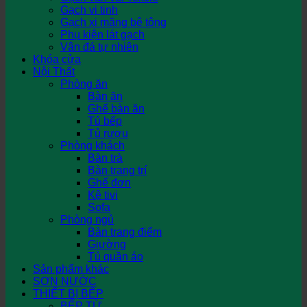
Gạch vi tinh
Gạch xi măng bê tông
Phụ kiện lát gạch
Vân đá tự nhiên
Khóa cửa
Nội Thất
Phòng ăn
Bàn ăn
Ghế bàn ăn
Tủ bếp
Tủ rượu
Phòng khách
Bàn trà
Bàn trang trí
Ghế đơn
Kệ tivi
Sofa
Phòng ngủ
Bàn trang điểm
Giường
Tủ quần áo
Sản phẩm khác
SƠN NƯỚC
THIẾT BỊ BẾP
BẾP TỪ