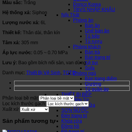
Màu sắc:
Trắng
Dorico Korea
TBVS NHẬP KHẨU
Hệ thống xả:
Siphon
Nội Thất
Phòng ăn
Lượng nước xả:
6L
Bàn ăn
Ghế bàn ăn
Thiết kế:
Thân dài, thân kín
Tủ bếp
Tủ rượu
Tâm xả:
305 mm
Phòng khách
Bàn trà
Áp lực nước:
0.05 ~ 0.70 MPa
Bàn trang trí
Lưu ý:
Bao gồm bích nối sàn, van dừng
Kệ tivi
Sofa
Danh mục:
Thiết Bị Vệ Sinh
,
TOTO
Phòng ngủ
Bàn trang điểm
Giường
Tủ quần áo
THIẾT BỊ BẾP
Phân loại bề mặt
Bếp Từ
Lọc kích thước gạch
Chậu Rửa
Xuất xứ
SƠN NƯỚC
Đèn trang trí
Sản phẩm tương tự
Khóa cửa
Đồng hồ
Đồ trang trí