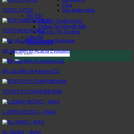
Cửa
Sản phẩm khác
TOTO LT4716
Tin Tức
Tin Tức Tuyển Dụng
Thông Tin Khuyến Mãi
TOTO MS914CW12
Tin Tức Thị Trường
Liên Hệ
0901555580
Bộ cầu điện tử Acacia Evolution
Tìm
kiếm:
Bộ cầu điện tử Aerozen G2
TOTO PJY1724HPWE#GW
L-2395V (EC/FC) – INAX
AL-S640V – INAX