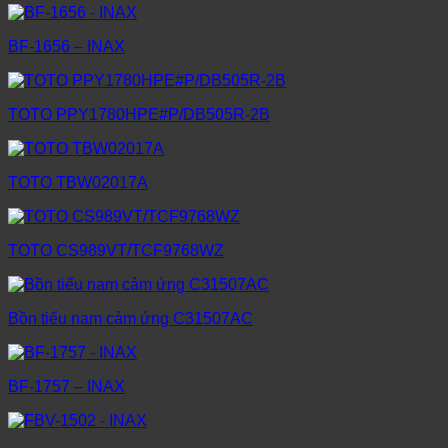
BF-1656 – INAX
TOTO PPY1780HPE#P/DB505R-2B
TOTO TBW02017A
TOTO CS989VT/TCF9768WZ
Bồn tiểu nam cảm ứng C31507AC
BF-1757 – INAX