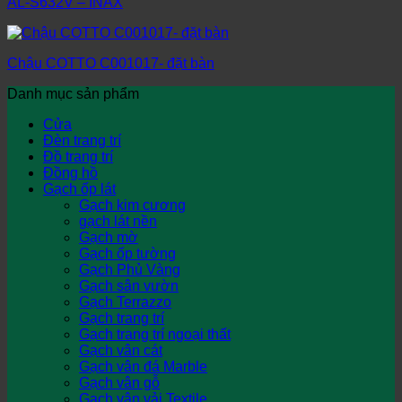
AL-S632V – INAX
Chậu COTTO C001017- đặt bàn
Danh mục sản phẩm
Cửa
Đèn trang trí
Đồ trang trí
Đồng hồ
Gạch ốp lát
Gạch kim cương
gạch lát nền
Gạch mờ
Gạch ốp tường
Gạch Phủ Vàng
Gạch sân vườn
Gạch Terrazzo
Gạch trang trí
Gạch trang trí ngoại thất
Gạch vân cát
Gạch vân đá Marble
Gạch vân gỗ
Gạch vân vải Textile