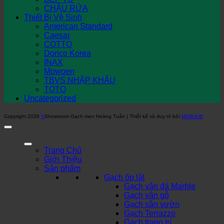
CHẬU RỬA
Thiết Bị Vệ Sinh
American Standard
Caesar
COTTO
Dorico Korea
INAX
Mowoen
TBVS NHẬP KHẨU
TOTO
Uncategorized
Copyright 2026
©
Showroom Gạch men Hoàng Tuấn | Thiết kế và duy trì bởi
MARHUB
Trang Chủ
Giới Thiệu
Sản phẩm
Gạch ốp lát
Gạch vân đá Marble
Gạch vân gỗ
Gạch sân vườn
Gạch Terrazzo
Gạch trang trí