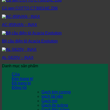
Củ sen COTTO CT3001AE Z86
AC-959VAN – INAX
Bộ cầu điện tử Acacia Evolution
AL-S620V – INAX
Danh mục sản phẩm
Cửa
Đèn trang trí
Đồ trang trí
Đồng hồ
Gạch kim cương
gạch lát nền
Gạch mờ
Gạch ốp tường
Gạch Phủ Vàng