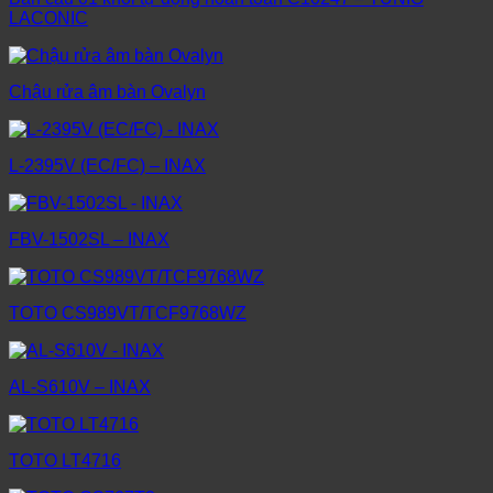
LACONIC
Chậu rửa âm bàn Ovalyn
L-2395V (EC/FC) – INAX
FBV-1502SL – INAX
TOTO CS989VT/TCF9768WZ
AL-S610V – INAX
TOTO LT4716