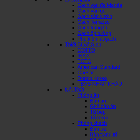
Gạch vân đá Marble
Gạch vân gỗ
Gạch sân vườn
Gạch Terrazzo
Gạch trang trí
Gạch ốp tường
Phụ kiện lát gạch
Thiết Bị Vệ Sinh
COTTO
INAX
TOTO
American Standard
Caesar
Dorico Korea
TBVS NHẬP KHẨU
Nội Thất
Phòng ăn
Bàn ăn
Ghế bàn ăn
Tủ bếp
Tủ rượu
Phòng khách
Bàn trà
Bàn trang trí