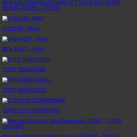
BÀN CẦU CHO NGƯỜI KHUYẾT TẬT & NGƯỜI GIÀ
SC6657+C9251 – COTTO
U-431VR – INAX
BFV-3415T – INAX
TOTO TBW01001B
TOTO MS914CW12
TOTO PJY1724PWE#MW
Bàn cầu 01 khối tự động hoàn toàn C10247 – TUNIO