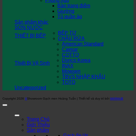
Phòng ngủ
Bàn trang điểm
Giường
Tủ quần áo
Sản phẩm khác
SƠN NƯỚC
BẾP TỪ
THIẾT BỊ BẾP
CHẬU RỬA
American Standard
Caesar
COTTO
Dorico Korea
Thiết Bị Vệ Sinh
INAX
Mowoen
TBVS NHẬP KHẨU
TOTO
Uncategorized
Copyright 2026
©
Showroom Gạch men Hoàng Tuấn | Thiết kế và duy trì bởi
MARHUB
Trang Chủ
Giới Thiệu
Sản phẩm
Gạch ốp lát