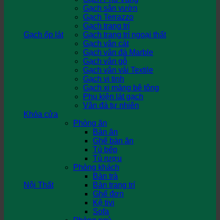
Gạch sân vườn
Gạch Terrazzo
Gạch trang trí
Gạch ốp lát
Gạch trang trí ngoại thất
Gạch vân cát
Gạch vân đá Marble
Gạch vân gỗ
Gạch vân vải Textile
Gạch vi tinh
Gạch xi măng bê tông
Phụ kiện lát gạch
Vân đá tự nhiên
Khóa cửa
Phòng ăn
Bàn ăn
Ghế bàn ăn
Tủ bếp
Tủ rượu
Phòng khách
Bàn trà
Nội Thất
Bàn trang trí
Ghế đơn
Kệ tivi
Sofa