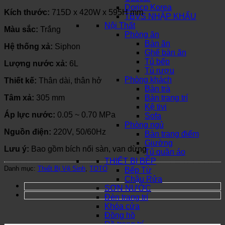
Dorico Korea
Kích thước:
715D x 420W x 595H mm
TBVS NHẬP KHẨU
Nội Thất
Màu sắc:
Trắng
Phòng ăn
Bàn ăn
Hệ thống xả:
Siphon
Ghế bàn ăn
Tủ bếp
Lượng nước xả:
6L
Tủ rượu
Phòng khách
Thiết kế:
Thân dài, thân hở
Bàn trà
Tâm xả:
305 mm
Bàn trang trí
Kệ tivi
Áp lực nước:
0.05 ~ 0.70 MPa
Sofa
Phòng ngủ
Nguồn điện:
220V, 50/60Hz
Bàn trang điểm
Giường
Lưu ý:
Bao gồm bích nối sàn, van dừng
Tủ quần áo
THIẾT BỊ BẾP
Danh mục:
Thiết Bị Vệ Sinh
,
TOTO
Bếp Từ
Chậu Rửa
SƠN NƯỚC
Đèn trang trí
Khóa cửa
Đồng hồ
Đồ trang trí