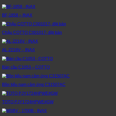
BF-1858 – INAX
Chậu COTTO C001017- đặt bàn
AL-2216V – INAX
Bàn cầu C1053 – COTTO
Bồn tiểu nam cảm ứng C31507AC
TOTO PJY1724HPWE#GW