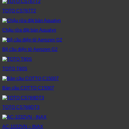
TOTO CS767T2
Chậu rửa đặt bàn Aqualyn
Bộ cầu điện tử Aerozen G2
TOTO T60S
Bàn cầu COTTO C15007
TOTO CS769DT3
AC-1032VN – INAX