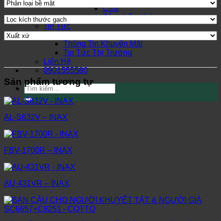
Cửa
Sản phẩm khác
Tin Tức
Tin Tức Tuyển Dụng
Thông Tin Khuyến Mãi
Tin Tức Thị Trường
Liên Hệ
0901555580
Sản phẩm tương tự
Tìm
kiếm:
AL-S632V – INAX
FBV-1700R – INAX
AU-431VR – INAX