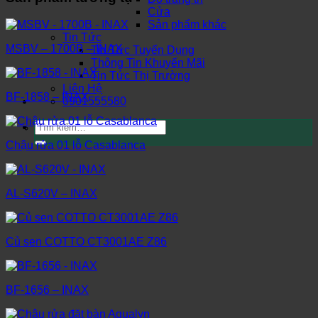
Cửa
Sản phẩm khác
Tin Tức
MSBV – 1700B – INAX
Tin Tức Tuyển Dụng
Thông Tin Khuyến Mãi
Tin Tức Thị Trường
Liên Hệ
BF-1858 – INAX
0901555580
Tìm
kiếm:
Chậu rửa 01 lỗ Casablanca
AL-S620V – INAX
Củ sen COTTO CT3001AE Z86
BF-1656 – INAX