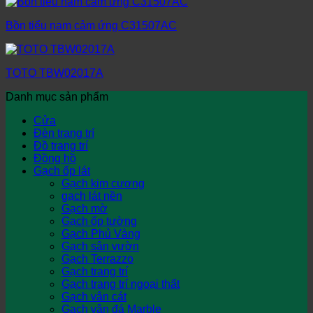
Bồn tiểu nam cảm ứng C31507AC
TOTO TBW02017A
Danh mục sản phẩm
Cửa
Đèn trang trí
Đồ trang trí
Đồng hồ
Gạch ốp lát
Gạch kim cương
gạch lát nền
Gạch mờ
Gạch ốp tường
Gạch Phủ Vàng
Gạch sân vườn
Gạch Terrazzo
Gạch trang trí
Gạch trang trí ngoại thất
Gạch vân cát
Gạch vân đá Marble