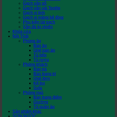
Gạch vân gỗ
Gạch vân vải Textile
Gạch vi tinh
Gạch xi măng bê tông
Phụ kiện lát gạch
Vân đá tự nhiên
Khóa cửa
Nội Thất
Phòng ăn
Bàn ăn
Ghế bàn ăn
Tủ bếp
Tủ rượu
Phòng khách
Bàn trà
Bàn trang trí
Ghế đơn
Kệ tivi
Sofa
Phòng ngủ
Bàn trang điểm
Giường
Tủ quần áo
Sản phẩm khác
SƠN NƯỚC