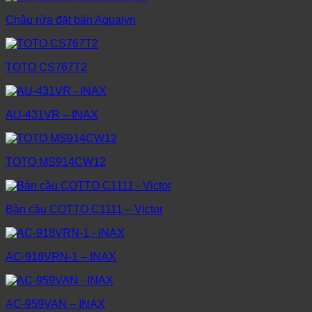
Chậu rửa đặt bàn Aqualyn
TOTO CS767T2
AU-431VR – INAX
TOTO MS914CW12
Bàn cầu COTTO C1111 – Victor
AC-918VRN-1 – INAX
AC-959VAN – INAX