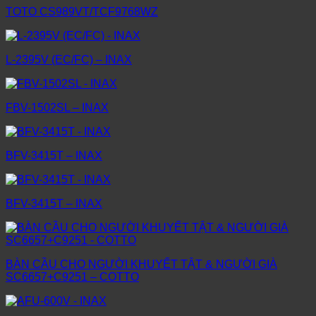
TOTO CS989VT/TCF9768WZ
L-2395V (EC/FC) – INAX
FBV-1502SL – INAX
BFV-3415T – INAX
BFV-3415T – INAX
BÀN CẦU CHO NGƯỜI KHUYẾT TẬT & NGƯỜI GIÀ
SC6657+C9251 – COTTO