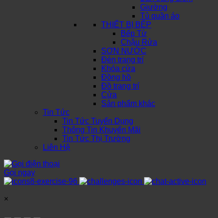
Giường
Tủ quần áo
THIẾT BỊ BẾP
Bếp Từ
Chậu Rửa
SƠN NƯỚC
Đèn trang trí
Khóa cửa
Đồng hồ
Đồ trang trí
Cửa
Sản phẩm khác
Tin Tức
Tin Tức Tuyển Dụng
Thông Tin Khuyến Mãi
Tin Tức Thị Trường
Liên Hệ
Gọi ngay
×