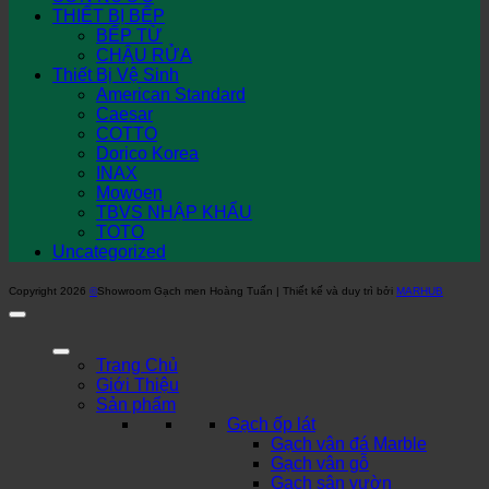
THIẾT BỊ BẾP
BẾP TỪ
CHẬU RỬA
Thiết Bị Vệ Sinh
American Standard
Caesar
COTTO
Dorico Korea
INAX
Mowoen
TBVS NHẬP KHẨU
TOTO
Uncategorized
Copyright 2026
©
Showroom Gạch men Hoàng Tuấn | Thiết kế và duy trì bởi
MARHUB
Trang Chủ
Giới Thiệu
Sản phẩm
Gạch ốp lát
Gạch vân đá Marble
Gạch vân gỗ
Gạch sân vườn