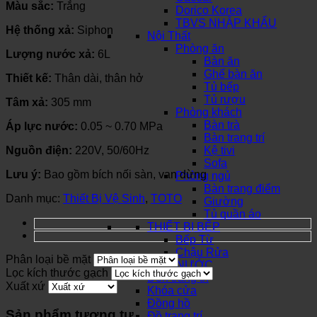
Màu sắc:
Trắng
Dorico Korea
TBVS NHẬP KHẨU
Hệ thống xả:
Siphon
Nội Thất
Phòng ăn
Lượng nước xả:
6L
Bàn ăn
Ghế bàn ăn
Thiết kế:
Thân dài, thân hở
Tủ bếp
Tủ rượu
Tâm xả:
305 mm
Phòng khách
Bàn trà
Áp lực nước:
0.05 ~ 0.70 MPa
Bàn trang trí
Nguồn điện:
220V, 50/60Hz
Kệ tivi
Sofa
Lưu ý:
Bao gồm bích nối sàn, van dừng
Phòng ngủ
Bàn trang điểm
Danh mục:
Thiết Bị Vệ Sinh
,
TOTO
Giường
Tủ quần áo
THIẾT BỊ BẾP
Bếp Từ
Chậu Rửa
Phân loại bề mặt
SƠN NƯỚC
Lọc kích thước gạch
Đèn trang trí
Xuất xứ
Khóa cửa
Đồng hồ
Sản phẩm tương tự
Đồ trang trí