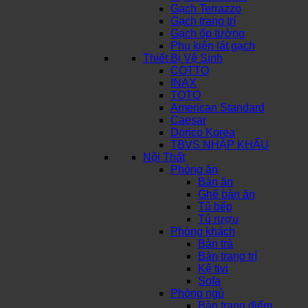
Gạch Terrazzo
Gạch trang trí
Gạch ốp tường
Phụ kiện lát gạch
Thiết Bị Vệ Sinh
COTTO
INAX
TOTO
American Standard
Caesar
Dorico Korea
TBVS NHẬP KHẨU
Nội Thất
Phòng ăn
Bàn ăn
Ghế bàn ăn
Tủ bếp
Tủ rượu
Phòng khách
Bàn trà
Bàn trang trí
Kệ tivi
Sofa
Phòng ngủ
Bàn trang điểm