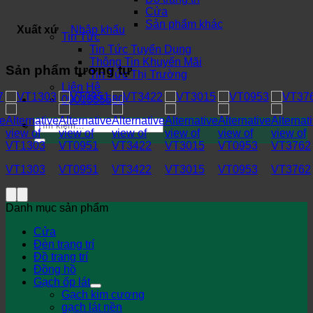
Cửa
Sản phẩm khác
Xuất xứ
Nhập khẩu
Tin Tức
Tin Tức Tuyển Dụng
Thông Tin Khuyến Mãi
Sản phẩm tương tự
Tin Tức Thị Trường
Liên Hệ
0901555580
Tìm
kiếm:
VT1303
VT0951
VT3422
VT3015
VT0953
VT3762
Danh mục sản phẩm
Cửa
Đèn trang trí
Đồ trang trí
Đồng hồ
Gạch ốp lát
Gạch kim cương
gạch lát nền