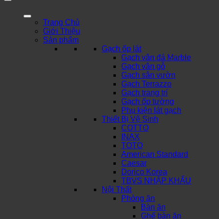
Trang Chủ
Giới Thiệu
Sản phẩm
Gạch ốp lát
Gạch vân đá Marble
Gạch vân gỗ
Gạch sân vườn
Gạch Terrazzo
Gạch trang trí
Gạch ốp tường
Phụ kiện lát gạch
Thiết Bị Vệ Sinh
COTTO
INAX
TOTO
American Standard
Caesar
Dorico Korea
TBVS NHẬP KHẨU
Nội Thất
Phòng ăn
Bàn ăn
Ghế bàn ăn