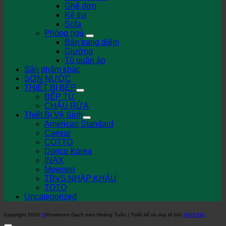
Ghế đơn
Kệ tivi
Sofa
Phòng ngủ
Bàn trang điểm
Giường
Tủ quần áo
Sản phẩm khác
SƠN NƯỚC
THIẾT BỊ BẾP
BẾP TỪ
CHẬU RỬA
Thiết Bị Vệ Sinh
American Standard
Caesar
COTTO
Dorico Korea
INAX
Mowoen
TBVS NHẬP KHẨU
TOTO
Uncategorized
Copyright 2026
©
Showroom Gạch men Hoàng Tuấn | Thiết kế và duy trì bởi
MARHUB