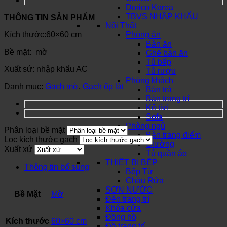
Dorico Korea
TBVS NHẬP KHẨU
THÔNG TIN SẢN PHẨM
Nội Thất
Kích thước:60×60 cm
Phòng ăn
Bàn ăn
Bề mặt: mờ
Ghế bàn ăn
Tủ bếp
Xuất sứ: nhập khẩu AC
Tủ rượu
Phòng khách
Danh mục:
Gạch mờ
,
Gạch ốp lát
Bàn trà
Bàn trang trí
Kệ tivi
Sofa
Phòng ngủ
Phân loại bề mặt
Bàn trang điểm
Lọc kích thước gạch
Giường
Xuất xứ
Tủ quần áo
THIẾT BỊ BẾP
Thông tin bổ sung
Bếp Từ
Chậu Rửa
SƠN NƯỚC
Bề Mặt
Mờ
Đèn trang trí
Khóa cửa
Đồng hồ
Kích thước
60×60 cm
Đồ trang trí