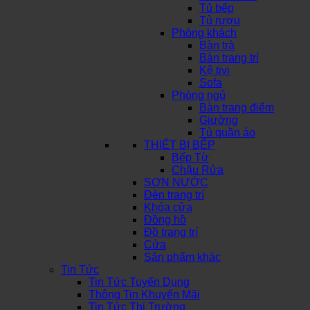
Tủ bếp
Tủ rượu
Phòng khách
Bàn trà
Bàn trang trí
Kệ tivi
Sofa
Phòng ngủ
Bàn trang điểm
Giường
Tủ quần áo
THIẾT BỊ BẾP
Bếp Từ
Chậu Rửa
SƠN NƯỚC
Đèn trang trí
Khóa cửa
Đồng hồ
Đồ trang trí
Cửa
Sản phẩm khác
Tin Tức
Tin Tức Tuyển Dụng
Thông Tin Khuyến Mãi
Tin Tức Thị Trường