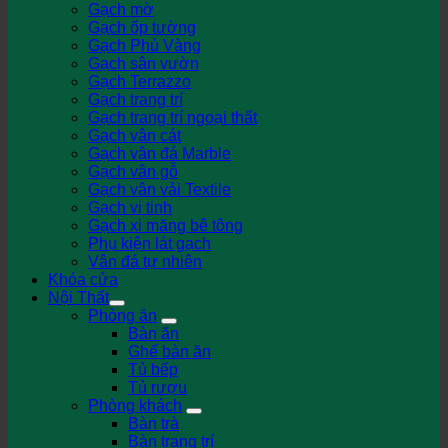
Gạch mờ
Gạch ốp tường
Gạch Phủ Vàng
Gạch sân vườn
Gạch Terrazzo
Gạch trang trí
Gạch trang trí ngoại thất
Gạch vân cát
Gạch vân đá Marble
Gạch vân gỗ
Gạch vân vải Textile
Gạch vi tinh
Gạch xi măng bê tông
Phụ kiện lát gạch
Vân đá tự nhiên
Khóa cửa
Nội Thất
Phòng ăn
Bàn ăn
Ghế bàn ăn
Tủ bếp
Tủ rượu
Phòng khách
Bàn trà
Bàn trang trí