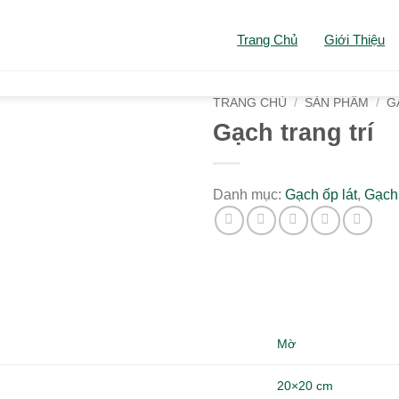
Trang Chủ
Giới Thiệu
TRANG CHỦ
/
SẢN PHẨM
/
G
Gạch trang trí
Danh mục:
Gạch ốp lát
,
Gạch 
Mờ
20×20 cm