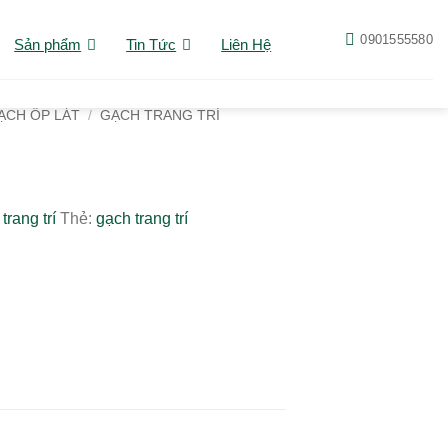
0901555580
Sản phẩm
Tin Tức
Liên Hệ
ẠCH ỐP LÁT
/
GẠCH TRANG TRÍ
trang trí
Thẻ:
gạch trang trí