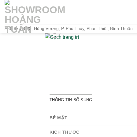
Bỏ
qua
nội
dung
A86-87-88-89, Hùng Vương, P. Phú Thủy, Phan Thiết, Bình Thuận
THÔNG TIN BỔ SUNG
BỀ MẶT
KÍCH THƯỚC