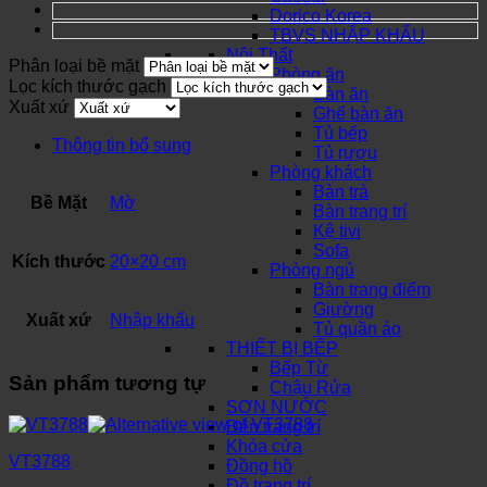
Dorico Korea
TBVS NHẬP KHẨU
Nội Thất
Phân loại bề mặt
Phòng ăn
Lọc kích thước gạch
Bàn ăn
Xuất xứ
Ghế bàn ăn
Tủ bếp
Thông tin bổ sung
Tủ rượu
Phòng khách
Bàn trà
Bề Mặt
Mờ
Bàn trang trí
Kệ tivi
Sofa
Kích thước
20×20 cm
Phòng ngủ
Bàn trang điểm
Giường
Xuất xứ
Nhập khẩu
Tủ quần áo
THIẾT BỊ BẾP
Bếp Từ
Sản phẩm tương tự
Chậu Rửa
SƠN NƯỚC
Đèn trang trí
Khóa cửa
VT3788
Đồng hồ
Đồ trang trí