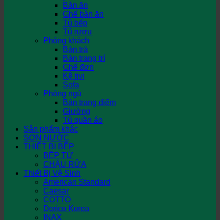
Bàn ăn
Ghế bàn ăn
Tủ bếp
Tủ rượu
Phòng khách
Bàn trà
Bàn trang trí
Ghế đơn
Kệ tivi
Sofa
Phòng ngủ
Bàn trang điểm
Giường
Tủ quần áo
Sản phẩm khác
SƠN NƯỚC
THIẾT BỊ BẾP
BẾP TỪ
CHẬU RỬA
Thiết Bị Vệ Sinh
American Standard
Caesar
COTTO
Dorico Korea
INAX