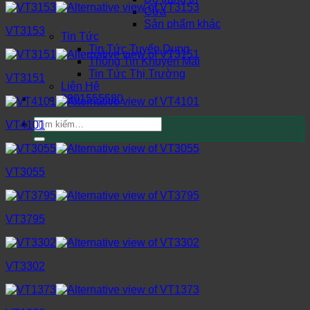
Cửa
Sản phẩm khác
VT3153
Tin Tức
Tin Tức Tuyển Dụng
Thông Tin Khuyến Mãi
Tin Tức Thị Trường
VT3151
Liên Hệ
0901555580
Tìm
VT4101
kiếm:
VT3055
VT3795
VT3302