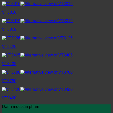
VT3016
VT3019
VT3126
VT3405
VT3780
VT3420
Danh mục sản phẩm