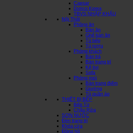
Caesar
Dorico Korea
TBVS NHẬP KHẨU
Nội Thất
Phòng ăn
Bàn ăn
Ghế bàn ăn
Tủ bếp
Tủ rượu
Phòng khách
Bàn trà
Bàn trang trí
Kệ tivi
Sofa
Phòng ngủ
Bàn trang điểm
Giường
Tủ quần áo
THIẾT BỊ BẾP
Bếp Từ
Chậu Rửa
SƠN NƯỚC
Đèn trang trí
Khóa cửa
Đồng hồ