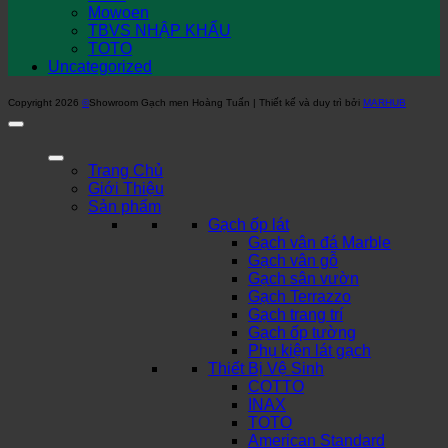
Mowoen
TBVS NHẬP KHẨU
TOTO
Uncategorized
Copyright 2026
©
Showroom Gạch men Hoàng Tuấn | Thiết kế và duy trì bởi
MARHUB
Trang Chủ
Giới Thiệu
Sản phẩm
Gạch ốp lát
Gạch vân đá Marble
Gạch vân gỗ
Gạch sân vườn
Gạch Terrazzo
Gạch trang trí
Gạch ốp tường
Phụ kiện lát gạch
Thiết Bị Vệ Sinh
COTTO
INAX
TOTO
American Standard