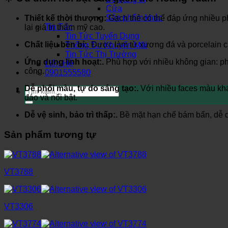
Cửa
Sản phẩm khác
Thiết kế thời thượng:
Gạch thẻ có thể đáp ứng nhiều ph
Tin Tức
lại giá trị thẩm mỹ cao.
Tin Tức Tuyển Dụng
Chất liệu bền bỉ:.
Được làm từ xương đá và porcelain ca
Thông Tin Khuyến Mãi
Tin Tức Thị Trường
Ứng dụng linh hoạt:.
Phù hợp với nhiều không gian: ph
Liên Hệ
công.
0901555580
Dễ phối màu, tự do sáng tạo:.
Với nhiều faces màu khá
Tìm
kiếm:
đáo và nổi bật.
Dễ vệ sinh, bảo trì thấp:.
Bề mặt hạn chế bám bẩn, dễ dà
Sản phẩm tương tự
VT3788
VT3306