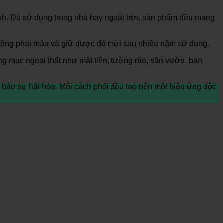
ính. Dù sử dụng trong nhà hay ngoài trời, sản phẩm đều mang
không phai màu và giữ được độ mới sau nhiều năm sử dụng.
g mục ngoại thất như mặt tiền, tường rào, sân vườn, ban
 bảo sự hài hòa. Mỗi cách phối đều tạo nên một hiệu ứng độc