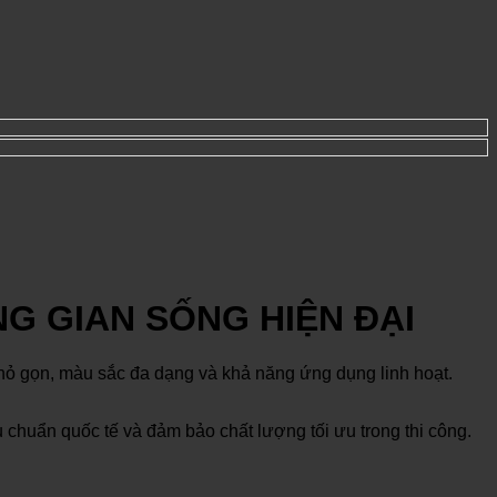
G GIAN SỐNG HIỆN ĐẠI
c nhỏ gọn, màu sắc đa dạng và khả năng ứng dụng linh hoạt.
u chuẩn quốc tế và đảm bảo chất lượng tối ưu trong thi công.