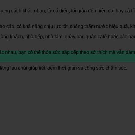
ong cách khác nhau, từ cổ điển, tối giản đến hiện đại hay cá t
o cấp, có khả năng chịu lực tốt, chống thấm nước hiệu quả, 
òng khách, nhà bếp, nhà tắm, quầy bar, quán café hoặc các hạn
c nhau, bạn có thể thỏa sức sắp xếp theo sở thích mà vẫn đảm
ng lau chùi giúp tiết kiệm thời gian và công sức chăm sóc.