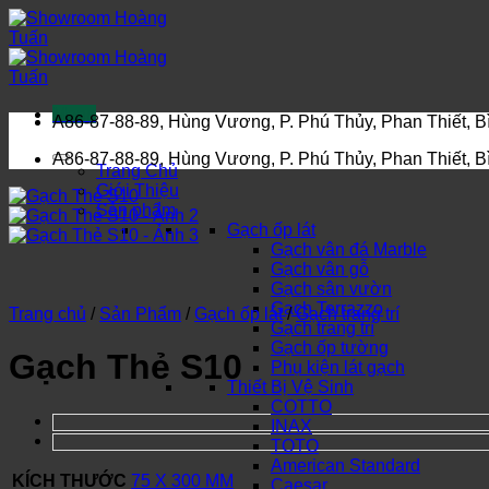
Bỏ
qua
nội
dung
Menu
A86-87-88-89, Hùng Vương, P. Phú Thủy, Phan Thiết, 
A86-87-88-89, Hùng Vương, P. Phú Thủy, Phan Thiết, 
Trang Chủ
Giới Thiệu
Sản phẩm
Gạch ốp lát
Gạch vân đá Marble
Gạch vân gỗ
Gạch sân vườn
Gạch Terrazzo
Trang chủ
/
Sản Phẩm
/
Gạch ốp lát
/
Gạch trang trí
Gạch trang trí
Gạch ốp tường
Gạch Thẻ S10
Phụ kiện lát gạch
Thiết Bị Vệ Sinh
COTTO
INAX
TOTO
American Standard
KÍCH THƯỚC
75 X 300 MM
Caesar