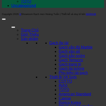
TOTO
Uncategorized
Copyright 2026
©
Showroom Gạch men Hoàng Tuấn | Thiết kế và duy trì bởi
MARHUB
Trang Chủ
Giới Thiệu
Sản phẩm
Gạch ốp lát
Gạch vân đá Marble
Gạch vân gỗ
Gạch sân vườn
Gạch Terrazzo
Gạch trang trí
Gạch ốp tường
Phụ kiện lát gạch
Thiết Bị Vệ Sinh
COTTO
INAX
TOTO
American Standard
Caesar
Dorico Korea