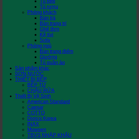
Tủ bếp
Tủ rượu
Phòng khách
Bàn trà
Bàn trang trí
Ghế đơn
Kệ tivi
Sofa
Phòng ngủ
Bàn trang điểm
Giường
Tủ quần áo
Sản phẩm khác
SƠN NƯỚC
THIẾT BỊ BẾP
BẾP TỪ
CHẬU RỬA
Thiết Bị Vệ Sinh
American Standard
Caesar
COTTO
Dorico Korea
INAX
Mowoen
TBVS NHẬP KHẨU