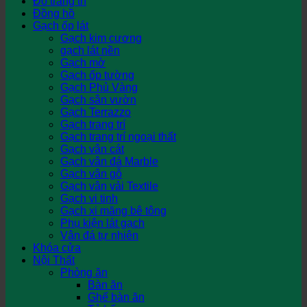
Đồ trang trí
Đồng hồ
Gạch ốp lát
Gạch kim cương
gạch lát nền
Gạch mờ
Gạch ốp tường
Gạch Phủ Vàng
Gạch sân vườn
Gạch Terrazzo
Gạch trang trí
Gạch trang trí ngoại thất
Gạch vân cát
Gạch vân đá Marble
Gạch vân gỗ
Gạch vân vải Textile
Gạch vi tinh
Gạch xi măng bê tông
Phụ kiện lát gạch
Vân đá tự nhiên
Khóa cửa
Nội Thất
Phòng ăn
Bàn ăn
Ghế bàn ăn