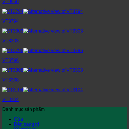
VT0950
VT3794
VT3303
VT3796
VT3308
VT3104
Danh mục sản phẩm
Cửa
Đèn trang trí