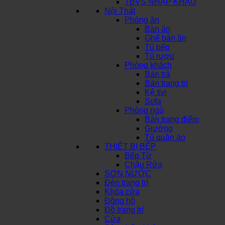
TBVS NHẬP KHẨU
Nội Thất
Phòng ăn
Bàn ăn
Ghế bàn ăn
Tủ bếp
Tủ rượu
Phòng khách
Bàn trà
Bàn trang trí
Kệ tivi
Sofa
Phòng ngủ
Bàn trang điểm
Giường
Tủ quần áo
THIẾT BỊ BẾP
Bếp Từ
Chậu Rửa
SƠN NƯỚC
Đèn trang trí
Khóa cửa
Đồng hồ
Đồ trang trí
Cửa