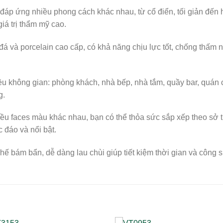
đáp ứng nhiều phong cách khác nhau, từ cổ điển, tối giản đến h
iá trị thẩm mỹ cao.
 và porcelain cao cấp, có khả năng chịu lực tốt, chống thấm 
u không gian: phòng khách, nhà bếp, nhà tắm, quầy bar, quán 
g.
ều faces màu khác nhau, bạn có thể thỏa sức sắp xếp theo sở 
 đáo và nổi bật.
hế bám bẩn, dễ dàng lau chùi giúp tiết kiệm thời gian và công 