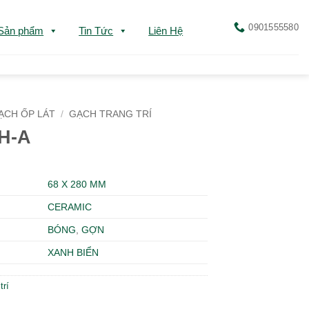
0901555580
Sản phẩm
Tin Tức
Liên Hệ
ẠCH ỐP LÁT
/
GẠCH TRANG TRÍ
8H-A
68 X 280 MM
CERAMIC
BÓNG
,
GỢN
XANH BIỂN
trí