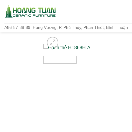
Bỏ
qua
nội
dung
A86-87-88-89, Hùng Vương, P. Phú Thủy, Phan Thiết, Bình Thuận