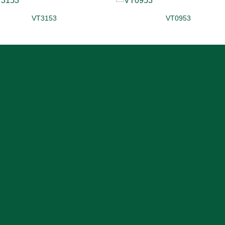
VT3153
VT0953