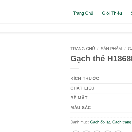
Trang Chủ
Giới Thiệu
TRANG CHỦ
/
SẢN PHẨM
/
G
Gạch thẻ H186
KÍCH THƯỚC
CHẤT LIỆU
BỀ MẶT
MÀU SẮC
Danh mục:
Gạch ốp lát
,
Gạch trang 