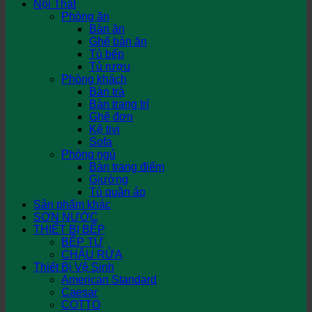
Nội Thất
Phòng ăn
Bàn ăn
Ghế bàn ăn
Tủ bếp
Tủ rượu
Phòng khách
Bàn trà
Bàn trang trí
Ghế đơn
Kệ tivi
Sofa
Phòng ngủ
Bàn trang điểm
Giường
Tủ quần áo
Sản phẩm khác
SƠN NƯỚC
THIẾT BỊ BẾP
BẾP TỪ
CHẬU RỬA
Thiết Bị Vệ Sinh
American Standard
Caesar
COTTO