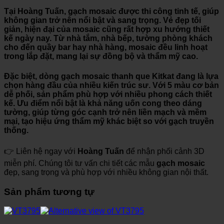
Tại
Hoàng Tuấn
, gạch mosaic được thi công tinh tế, giúp
không gian trở nên nổi bật và sang trọng. Vẻ đẹp tối
giản, hiện đại của mosaic cũng rất hợp xu hướng thiết
kế ngày nay. Từ nhà tắm, nhà bếp, tường phòng khách
cho đến quầy bar hay nhà hàng, mosaic đều linh hoạt
trong lắp đặt, mang lại sự đồng bộ và thẩm mỹ cao.
Đặc biệt, dòng
gạch mosaic thanh que Kitkat
đang là lựa
chọn hàng đầu của nhiều kiến trúc sư. Với 5 màu cơ bản
dễ phối, sản phẩm phù hợp với nhiều phong cách thiết
kế. Ưu điểm nổi bật là khả năng uốn cong theo dáng
tường, giúp từng góc cạnh trở nên liền mạch và mềm
mại, tạo hiệu ứng thẩm mỹ khác biệt so với gạch truyền
thống.
👉 Liên hệ ngay với
Hoàng Tuấn
để nhận phối cảnh 3D
miễn phí. Chúng tôi tư vấn chi tiết các mẫu
gạch mosaic
đẹp, sang trọng và phù hợp với nhiều không gian nội thất.
Sản phẩm tương tự