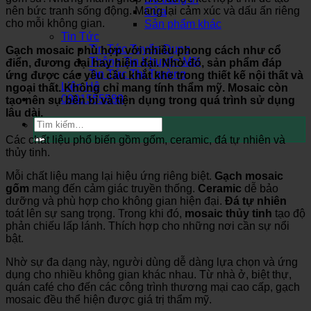
nên bức tranh sống động. Mang lại cảm xúc và dấu ấn riêng
Cửa
cho mỗi không gian.
Sản phẩm khác
Tin Tức
Tin Tức Tuyển Dụng
Gạch mosaic
phù hợp với nhiều phong cách như cổ
Thông Tin Khuyến Mãi
điển, đương đại hay hiện đại. Nhờ đó, sản phẩm đáp
Tin Tức Thị Trường
ứng được các yêu cầu khắt khe trong thiết kế nội thất và
Liên Hệ
ngoại thất. Không chỉ mang tính thẩm mỹ. Mosaic còn
0901555580
tạo nên sự bền bỉ và tiện dụng trong quá trình sử dụng
lâu dài.
Tìm
kiếm:
Các chất liệu phổ biến gồm gốm, ceramic, đá tự nhiên và
thủy tinh.
Mỗi chất liệu mang lại hiệu ứng riêng biệt.
Gạch mosaic
gốm
mang đến cảm giác truyền thống.
Ceramic
dễ bảo
dưỡng và phù hợp cho không gian hiện đại.
Đá tự nhiên
toát lên sự sang trọng. Trong khi đó,
mosaic thủy tinh
tạo độ
phản chiếu lấp lánh. Thích hợp cho những nơi cần sự nổi
bật.
Nhờ sự đa dạng này, người dùng dễ dàng lựa chọn và ứng
dụng cho nhiều không gian khác nhau. Từ nhà ở, biệt thự,
quán café cho đến các công trình thương mại cao cấp, gạch
mosaic đều thể hiện được giá trị thẩm mỹ.