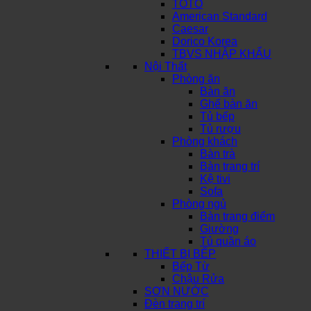
TOTO
American Standard
Caesar
Dorico Korea
TBVS NHẬP KHẨU
Nội Thất
Phòng ăn
Bàn ăn
Ghế bàn ăn
Tủ bếp
Tủ rượu
Phòng khách
Bàn trà
Bàn trang trí
Kệ tivi
Sofa
Phòng ngủ
Bàn trang điểm
Giường
Tủ quần áo
THIẾT BỊ BẾP
Bếp Từ
Chậu Rửa
SƠN NƯỚC
Đèn trang trí