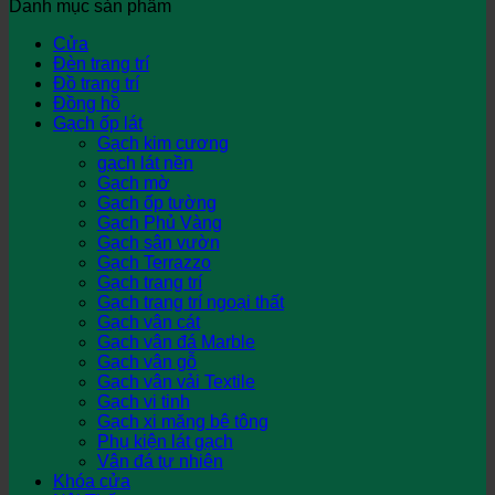
Danh mục sản phẩm
Cửa
Đèn trang trí
Đồ trang trí
Đồng hồ
Gạch ốp lát
Gạch kim cương
gạch lát nền
Gạch mờ
Gạch ốp tường
Gạch Phủ Vàng
Gạch sân vườn
Gạch Terrazzo
Gạch trang trí
Gạch trang trí ngoại thất
Gạch vân cát
Gạch vân đá Marble
Gạch vân gỗ
Gạch vân vải Textile
Gạch vi tinh
Gạch xi măng bê tông
Phụ kiện lát gạch
Vân đá tự nhiên
Khóa cửa