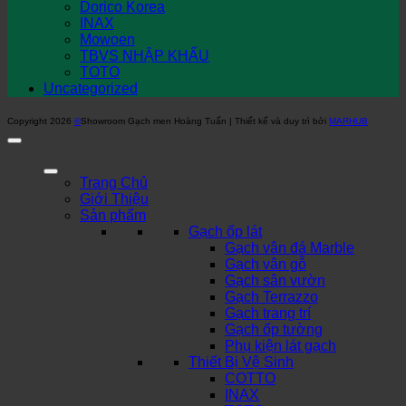
Dorico Korea
INAX
Mowoen
TBVS NHẬP KHẨU
TOTO
Uncategorized
Copyright 2026
©
Showroom Gạch men Hoàng Tuấn | Thiết kế và duy trì bởi
MARHUB
Trang Chủ
Giới Thiệu
Sản phẩm
Gạch ốp lát
Gạch vân đá Marble
Gạch vân gỗ
Gạch sân vườn
Gạch Terrazzo
Gạch trang trí
Gạch ốp tường
Phụ kiện lát gạch
Thiết Bị Vệ Sinh
COTTO
INAX