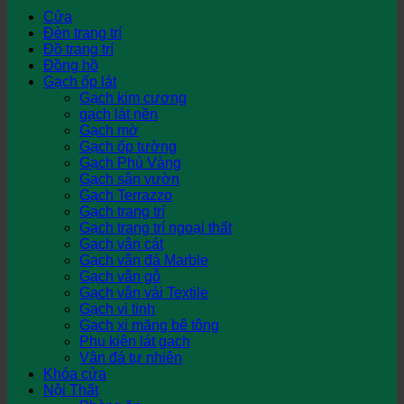
Cửa
Đèn trang trí
Đồ trang trí
Đồng hồ
Gạch ốp lát
Gạch kim cương
gạch lát nền
Gạch mờ
Gạch ốp tường
Gạch Phủ Vàng
Gạch sân vườn
Gạch Terrazzo
Gạch trang trí
Gạch trang trí ngoại thất
Gạch vân cát
Gạch vân đá Marble
Gạch vân gỗ
Gạch vân vải Textile
Gạch vi tinh
Gạch xi măng bê tông
Phụ kiện lát gạch
Vân đá tự nhiên
Khóa cửa
Nội Thất