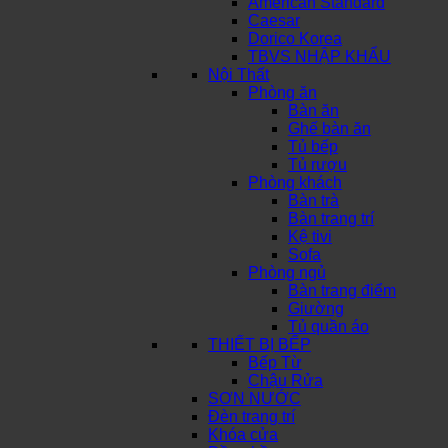
American Standard
Caesar
Dorico Korea
TBVS NHẬP KHẨU
Nội Thất
Phòng ăn
Bàn ăn
Ghế bàn ăn
Tủ bếp
Tủ rượu
Phòng khách
Bàn trà
Bàn trang trí
Kệ tivi
Sofa
Phòng ngủ
Bàn trang điểm
Giường
Tủ quần áo
THIẾT BỊ BẾP
Bếp Từ
Chậu Rửa
SƠN NƯỚC
Đèn trang trí
Khóa cửa