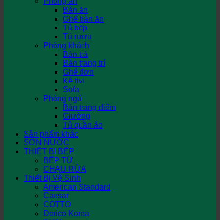
Phòng ăn
Bàn ăn
Ghế bàn ăn
Tủ bếp
Tủ rượu
Phòng khách
Bàn trà
Bàn trang trí
Ghế đơn
Kệ tivi
Sofa
Phòng ngủ
Bàn trang điểm
Giường
Tủ quần áo
Sản phẩm khác
SƠN NƯỚC
THIẾT BỊ BẾP
BẾP TỪ
CHẬU RỬA
Thiết Bị Vệ Sinh
American Standard
Caesar
COTTO
Dorico Korea