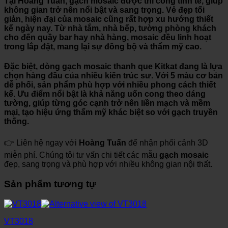
Tại
Hoàng Tuấn
, gạch mosaic được thi công tinh tế, giúp
không gian trở nên nổi bật và sang trọng. Vẻ đẹp tối
giản, hiện đại của mosaic cũng rất hợp xu hướng thiết
kế ngày nay. Từ nhà tắm, nhà bếp, tường phòng khách
cho đến quầy bar hay nhà hàng, mosaic đều linh hoạt
trong lắp đặt, mang lại sự đồng bộ và thẩm mỹ cao.
Đặc biệt, dòng
gạch mosaic thanh que Kitkat
đang là lựa
chọn hàng đầu của nhiều kiến trúc sư. Với 5 màu cơ bản
dễ phối, sản phẩm phù hợp với nhiều phong cách thiết
kế. Ưu điểm nổi bật là khả năng uốn cong theo dáng
tường, giúp từng góc cạnh trở nên liền mạch và mềm
mại, tạo hiệu ứng thẩm mỹ khác biệt so với gạch truyền
thống.
👉 Liên hệ ngay với
Hoàng Tuấn
để nhận phối cảnh 3D
miễn phí. Chúng tôi tư vấn chi tiết các mẫu
gạch mosaic
đẹp, sang trọng và phù hợp với nhiều không gian nội thất.
Sản phẩm tương tự
VT3018