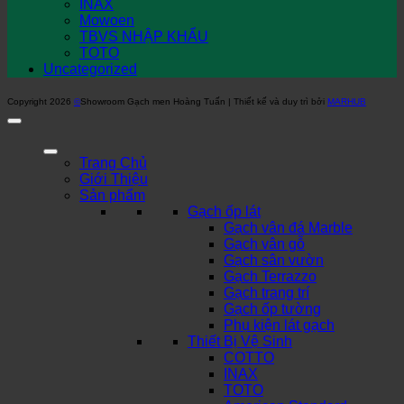
INAX
Mowoen
TBVS NHẬP KHẨU
TOTO
Uncategorized
Copyright 2026
©
Showroom Gạch men Hoàng Tuấn | Thiết kế và duy trì bởi
MARHUB
Trang Chủ
Giới Thiệu
Sản phẩm
Gạch ốp lát
Gạch vân đá Marble
Gạch vân gỗ
Gạch sân vườn
Gạch Terrazzo
Gạch trang trí
Gạch ốp tường
Phụ kiện lát gạch
Thiết Bị Vệ Sinh
COTTO
INAX
TOTO