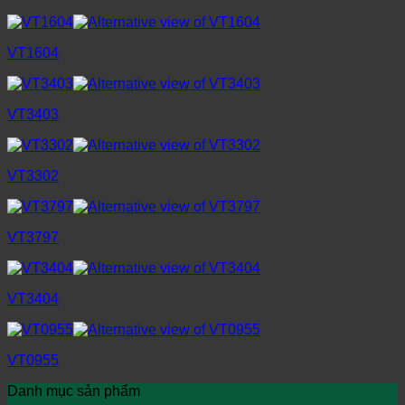
VT1604
VT3403
VT3302
VT3797
VT3404
VT0955
Danh mục sản phẩm