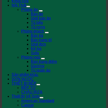
Khóa cửa
Nội Thất
Phòng ăn
Bàn ăn
Ghế bàn ăn
Tủ bếp
Tủ rượu
Phòng khách
Bàn trà
Bàn trang trí
Ghế đơn
Kệ tivi
Sofa
Phòng ngủ
Bàn trang điểm
Giường
Tủ quần áo
Sản phẩm khác
SƠN NƯỚC
THIẾT BỊ BẾP
BẾP TỪ
CHẬU RỬA
Thiết Bị Vệ Sinh
American Standard
Caesar