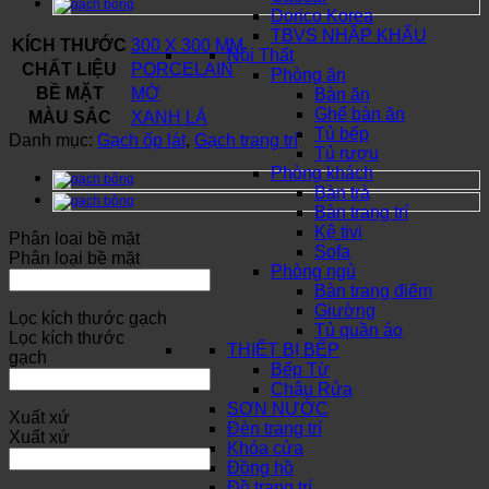
Dorico Korea
TBVS NHẬP KHẨU
KÍCH THƯỚC
300 X 300 MM
Nội Thất
CHẤT LIỆU
PORCELAIN
Phòng ăn
BỀ MẶT
MỜ
Bàn ăn
Ghế bàn ăn
MÀU SẮC
XANH LÁ
Tủ bếp
Danh mục:
Gạch ốp lát
,
Gạch trang trí
Tủ rượu
Phòng khách
Bàn trà
Bàn trang trí
Kệ tivi
Phân loại bề mặt
Sofa
Phân loại bề mặt
Phòng ngủ
Bàn trang điểm
Giường
Lọc kích thước gạch
Tủ quần áo
Lọc kích thước
THIẾT BỊ BẾP
gạch
Bếp Từ
Chậu Rửa
SƠN NƯỚC
Xuất xứ
Đèn trang trí
Xuất xứ
Khóa cửa
Đồng hồ
Đồ trang trí