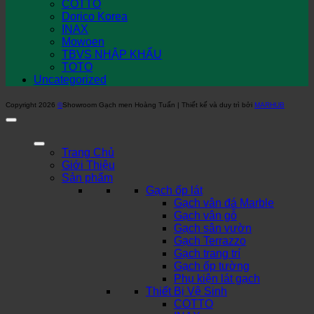
COTTO
Dorico Korea
INAX
Mowoen
TBVS NHẬP KHẨU
TOTO
Uncategorized
Copyright 2026
©
Showroom Gạch men Hoàng Tuấn | Thiết kế và duy trì bởi
MARHUB
Trang Chủ
Giới Thiệu
Sản phẩm
Gạch ốp lát
Gạch vân đá Marble
Gạch vân gỗ
Gạch sân vườn
Gạch Terrazzo
Gạch trang trí
Gạch ốp tường
Phụ kiện lát gạch
Thiết Bị Vệ Sinh
COTTO