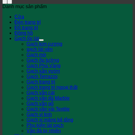
Danh mục sản phẩm
Cửa
Đèn trang trí
Đồ trang trí
Đồng hồ
Gạch ốp lát
Gạch kim cương
gạch lát nền
Gạch mờ
Gạch ốp tường
Gạch Phủ Vàng
Gạch sân vườn
Gạch Terrazzo
Gạch trang trí
Gạch trang trí ngoại thất
Gạch vân cát
Gạch vân đá Marble
Gạch vân gỗ
Gạch vân vải Textile
Gạch vi tinh
Gạch xi măng bê tông
Phụ kiện lát gạch
Vân đá tự nhiên