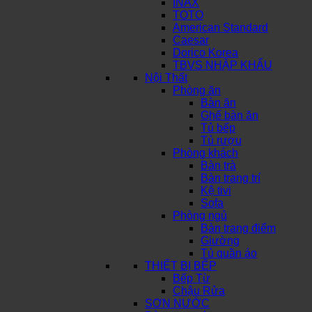
INAX
TOTO
American Standard
Caesar
Dorico Korea
TBVS NHẬP KHẨU
Nội Thất
Phòng ăn
Bàn ăn
Ghế bàn ăn
Tủ bếp
Tủ rượu
Phòng khách
Bàn trà
Bàn trang trí
Kệ tivi
Sofa
Phòng ngủ
Bàn trang điểm
Giường
Tủ quần áo
THIẾT BỊ BẾP
Bếp Từ
Chậu Rửa
SƠN NƯỚC