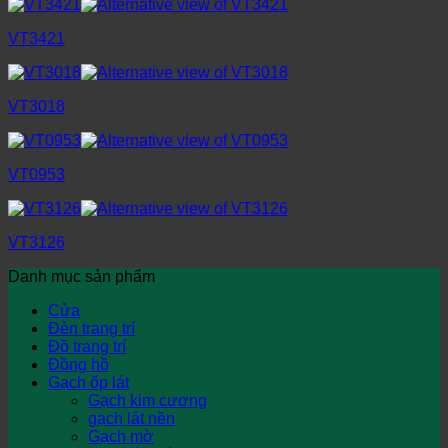
VT3421
VT3018
VT0953
VT3126
Danh mục sản phẩm
Cửa
Đèn trang trí
Đồ trang trí
Đồng hồ
Gạch ốp lát
Gạch kim cương
gạch lát nền
Gạch mờ