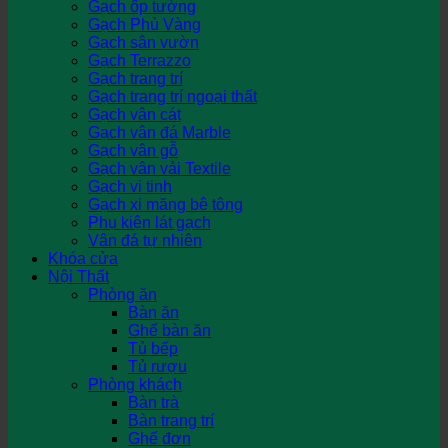
Gạch ốp tường
Gạch Phủ Vàng
Gạch sân vườn
Gạch Terrazzo
Gạch trang trí
Gạch trang trí ngoại thất
Gạch vân cát
Gạch vân đá Marble
Gạch vân gỗ
Gạch vân vải Textile
Gạch vi tinh
Gạch xi măng bê tông
Phụ kiện lát gạch
Vân đá tự nhiên
Khóa cửa
Nội Thất
Phòng ăn
Bàn ăn
Ghế bàn ăn
Tủ bếp
Tủ rượu
Phòng khách
Bàn trà
Bàn trang trí
Ghế đơn