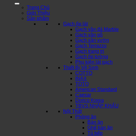
Trang Chủ
Giới Thiệu
Sản phẩm
Gạch ốp lát
Gạch vân đá Marble
Gạch vân gỗ
Gạch sân vườn
Gạch Terrazzo
Gạch trang trí
Gạch ốp tường
Phụ kiện lát gạch
Thiết Bị Vệ Sinh
COTTO
INAX
TOTO
American Standard
Caesar
Dorico Korea
TBVS NHẬP KHẨU
Nội Thất
Phòng ăn
Bàn ăn
Ghế bàn ăn
Tủ bếp