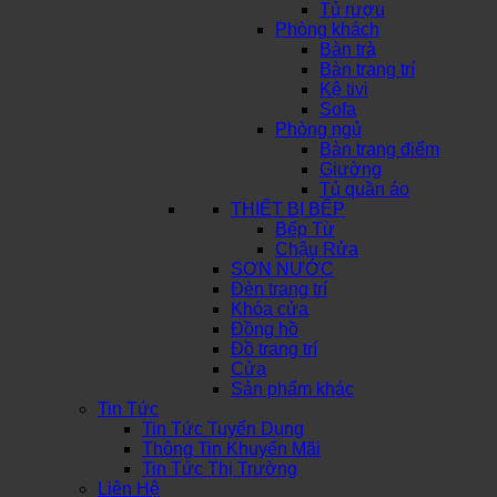
Tủ rượu
Phòng khách
Bàn trà
Bàn trang trí
Kệ tivi
Sofa
Phòng ngủ
Bàn trang điểm
Giường
Tủ quần áo
THIẾT BỊ BẾP
Bếp Từ
Chậu Rửa
SƠN NƯỚC
Đèn trang trí
Khóa cửa
Đồng hồ
Đồ trang trí
Cửa
Sản phẩm khác
Tin Tức
Tin Tức Tuyển Dụng
Thông Tin Khuyến Mãi
Tin Tức Thị Trường
Liên Hệ