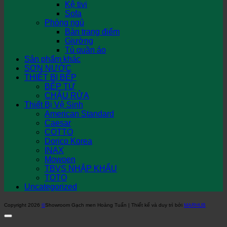
Kệ tivi
Sofa
Phòng ngủ
Bàn trang điểm
Giường
Tủ quần áo
Sản phẩm khác
SƠN NƯỚC
THIẾT BỊ BẾP
BẾP TỪ
CHẬU RỬA
Thiết Bị Vệ Sinh
American Standard
Caesar
COTTO
Dorico Korea
INAX
Mowoen
TBVS NHẬP KHẨU
TOTO
Uncategorized
Copyright 2026
©
Showroom Gạch men Hoàng Tuấn | Thiết kế và duy trì bởi
MARHUB