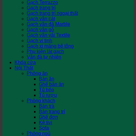
Gạch Terrazzo
Gạch trang trí
Gạch trang trí ngoại thất
Gạch vân cát
Gạch vân đá Marble
Gạch vân gỗ
Gạch vân vải Textile
Gạch vi tinh
Gạch xi măng bê tông
Phụ kiện lát gạch
Vân đá tự nhiên
Khóa cửa
Nội Thất
Phòng ăn
Bàn ăn
Ghế bàn ăn
Tủ bếp
Tủ rượu
Phòng khách
Bàn trà
Bàn trang trí
Ghế đơn
Kệ tivi
Sofa
Phòng ngủ