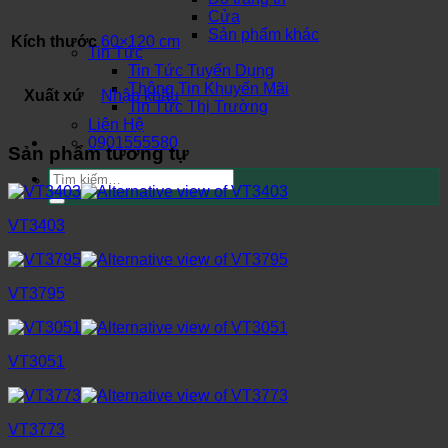
Cửa
Sản phẩm khác
Kích thước
60×120 cm
Tin Tức
Tin Tức Tuyển Dụng
Thông Tin Khuyến Mãi
Xuất xứ
Nhập khẩu
Tin Tức Thị Trường
Liên Hệ
0901555580
Sản phẩm tương tự
Tìm
kiếm:
VT3403
VT3795
VT3051
VT3773