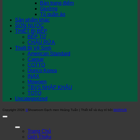
Bàn trang điểm
Giường
Tủ quần áo
Sản phẩm khác
SƠN NƯỚC
THIẾT BỊ BẾP
BẾP TỪ
CHẬU RỬA
Thiết Bị Vệ Sinh
American Standard
Caesar
COTTO
Dorico Korea
INAX
Mowoen
TBVS NHẬP KHẨU
TOTO
Uncategorized
Copyright 2026
©
Showroom Gạch men Hoàng Tuấn | Thiết kế và duy trì bởi
MARHUB
Trang Chủ
Giới Thiệu