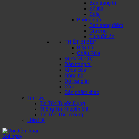
Bàn trang trí
Kệ tivi
Sofa
Phòng ngủ
Bàn trang điểm
Giường
Tủ quần áo
THIẾT BỊ BẾP
Bếp Từ
Chậu Rửa
SƠN NƯỚC
Đèn trang trí
Khóa cửa
Đồng hồ
Đồ trang trí
Cửa
Sản phẩm khác
Tin Tức
Tin Tức Tuyển Dụng
Thông Tin Khuyến Mãi
Tin Tức Thị Trường
Liên Hệ
Gọi ngay