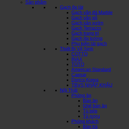
Sản phẩm
Gạch ốp lát
Gạch vân đá Marble
Gạch vân gỗ
Gạch sân vườn
Gạch Terrazzo
Gạch trang trí
Gạch ốp tường
Phụ kiện lát gạch
Thiết Bị Vệ Sinh
COTTO
INAX
TOTO
American Standard
Caesar
Dorico Korea
TBVS NHẬP KHẨU
Nội Thất
Phòng ăn
Bàn ăn
Ghế bàn ăn
Tủ bếp
Tủ rượu
Phòng khách
Bàn trà