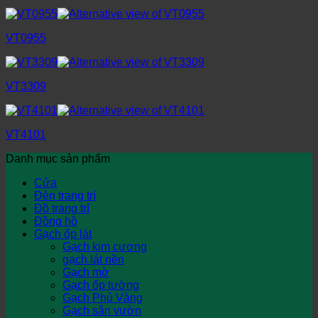
VT0955
VT3309
VT4101
Danh mục sản phẩm
Cửa
Đèn trang trí
Đồ trang trí
Đồng hồ
Gạch ốp lát
Gạch kim cương
gạch lát nền
Gạch mờ
Gạch ốp tường
Gạch Phủ Vàng
Gạch sân vườn