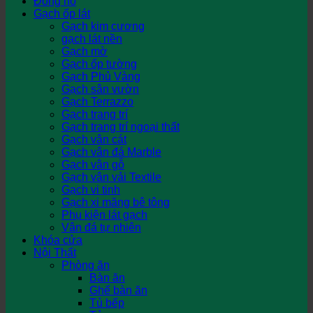
Đồng hồ
Gạch ốp lát
Gạch kim cương
gạch lát nền
Gạch mờ
Gạch ốp tường
Gạch Phủ Vàng
Gạch sân vườn
Gạch Terrazzo
Gạch trang trí
Gạch trang trí ngoại thất
Gạch vân cát
Gạch vân đá Marble
Gạch vân gỗ
Gạch vân vải Textile
Gạch vi tinh
Gạch xi măng bê tông
Phụ kiện lát gạch
Vân đá tự nhiên
Khóa cửa
Nội Thất
Phòng ăn
Bàn ăn
Ghế bàn ăn
Tủ bếp