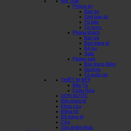
Nội Thất
Phòng ăn
Bàn ăn
Ghế bàn ăn
Tủ bếp
Tủ rượu
Phòng khách
Bàn trà
Bàn trang trí
Kệ tivi
Sofa
Phòng ngủ
Bàn trang điểm
Giường
Tủ quần áo
THIẾT BỊ BẾP
Bếp Từ
Chậu Rửa
SƠN NƯỚC
Đèn trang trí
Khóa cửa
Đồng hồ
Đồ trang trí
Cửa
Sản phẩm khác