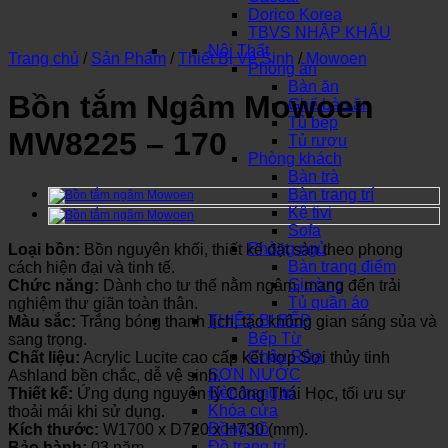
Dorico Korea
TBVS NHẬP KHẨU
Nội Thất
Trang chủ
/
Sản Phẩm
/
Thiết Bị Vệ Sinh
/
Mowoen
Phòng ăn
Bàn ăn
Bồn tắm Ngâm Mowoen
Ghế bàn ăn
Tủ bếp
MW8225 – 170
Tủ rượu
Phòng khách
Bàn trà
Bàn trang trí
Kệ tivi
Sofa
Phòng ngủ
Loại bồn:
Bồn nguyên khối, thiết kế đặt sàn theo phong
Bàn trang điểm
cách hiện đại và tinh tế.
Giường
Chức năng:
Dành cho tư thế nằm ngâm, mang đến trải
Tủ quần áo
nghiệm thư giãn toàn thân.
THIẾT BỊ BẾP
Màu sắc:
Trắng bóng thanh lịch, tạo không gian sáng sủa và
Bếp Từ
sang trọng.
Chậu Rửa
Chất liệu:
Acrylic Lucite cao cấp kết hợp Sợi thủy tinh
SƠN NƯỚC
Ashland bền chắc, dễ vệ sinh.
Đèn trang trí
Thiết kế:
Ứng dụng nguyên lý Công Thái Học, tối ưu sự
Khóa cửa
thoải mái khi sử dụng.
Đồng hồ
Kích thước:
W1700 x D720 x H730 (mm).
Đồ trang trí
Bảo hành:
03 năm.