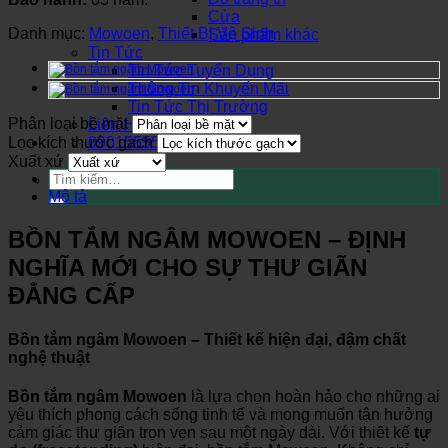
Cửa
Danh mục:
Mowoen
,
Thiết Bị Vệ Sinh
Sản phẩm khác
Tin Tức
Tin Tức Tuyển Dụng
Thông Tin Khuyến Mãi
Tin Tức Thị Trường
Phân loại bề mặt
Liên Hệ
Lọc kích thước gạch
0901555580
Xuất xứ
Tìm
kiếm:
Mô tả
BỒN TẮM NGÂM MOWOEN – ĐỊNH
NGHĨA MỚI CHO SỰ THƯ GIÃN
ĐẲNG CẤP
Bồn tắm ngâm Mowoen – Thiết kế hiện đại, đậm chất
nghệ thuật
Bồn tắm ngâm Mowoen
là lựa chọn hoàn hảo cho những ai
yêu thích phong cách sống tinh tế và mong muốn tận hưởng
cảm giác thư giãn trọn vẹn sau một ngày dài. Với thiết kế
tự