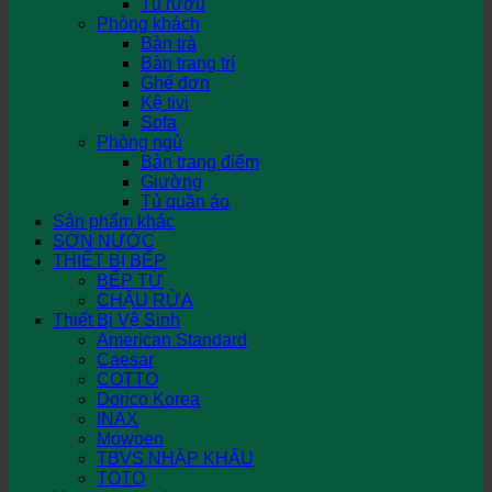
Tủ rượu
Phòng khách
Bàn trà
Bàn trang trí
Ghế đơn
Kệ tivi
Sofa
Phòng ngủ
Bàn trang điểm
Giường
Tủ quần áo
Sản phẩm khác
SƠN NƯỚC
THIẾT BỊ BẾP
BẾP TỪ
CHẬU RỬA
Thiết Bị Vệ Sinh
American Standard
Caesar
COTTO
Dorico Korea
INAX
Mowoen
TBVS NHẬP KHẨU
TOTO