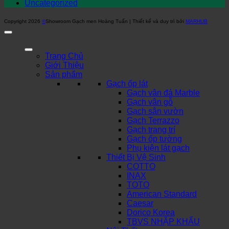
Uncategorized
Copyright 2026
©
Showroom Gạch men Hoàng Tuấn | Thiết kế và duy trì bởi
MARHUB
Trang Chủ
Giới Thiệu
Sản phẩm
Gạch ốp lát
Gạch vân đá Marble
Gạch vân gỗ
Gạch sân vườn
Gạch Terrazzo
Gạch trang trí
Gạch ốp tường
Phụ kiện lát gạch
Thiết Bị Vệ Sinh
COTTO
INAX
TOTO
American Standard
Caesar
Dorico Korea
TBVS NHẬP KHẨU