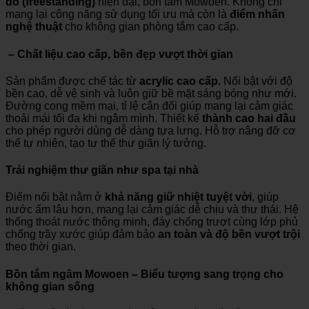
do (freestanding)
hiện đại, bồn tắm Mowoen. Không chỉ
mang lại công năng sử dụng tối ưu mà còn là
điểm nhấn
nghệ thuật
cho không gian phòng tắm cao cấp.
– Chất liệu cao cấp, bền đẹp vượt thời gian
Sản phẩm được chế tác từ
acrylic cao cấp.
Nổi bật với độ
bền cao, dễ vệ sinh và luôn giữ bề mặt sáng bóng như mới.
Đường cong mềm mại, tỉ lệ cân đối giúp mang lại cảm giác
thoải mái tối đa khi ngâm mình. Thiết kế
thành cao hai đầu
cho phép người dùng dễ dàng tựa lưng. Hỗ trợ nâng đỡ cơ
thể tự nhiên, tạo tư thế thư giãn lý tưởng.
Trải nghiệm thư giãn như spa tại nhà
Điểm nổi bật nằm ở
khả năng giữ nhiệt tuyệt vời
, giúp
nước ấm lâu hơn, mang lại cảm giác dễ chịu và thư thái. Hệ
thống thoát nước thông minh, đáy chống trượt cùng lớp phủ
chống trầy xước giúp đảm bảo
an toàn và độ bền vượt trội
theo thời gian.
Bồn tắm ngâm Mowoen – Biểu tượng sang trọng cho
không gian sống