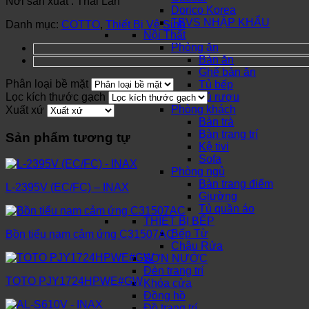
Nơi sản xuất : Thái Lan
Dorico Korea
TBVS NHẬP KHẨU
Danh mục:
COTTO
,
Thiết Bị Vệ Sinh
Nội Thất
Phòng ăn
Bàn ăn
Ghế bàn ăn
Phân loại bề mặt
Tủ bếp
Lọc kích thước gạch
Tủ rượu
Phòng khách
Xuất xứ
Bàn trà
Bàn trang trí
Sản phẩm tương tự
Kệ tivi
Sofa
Phòng ngủ
Bàn trang điểm
L-2395V (EC/FC) – INAX
Giường
Tủ quần áo
THIẾT BỊ BẾP
Bếp Từ
Bồn tiểu nam cảm ứng C31507AC
Chậu Rửa
SƠN NƯỚC
Đèn trang trí
TOTO PJY1724HPWE#GW
Khóa cửa
Đồng hồ
Đồ trang trí