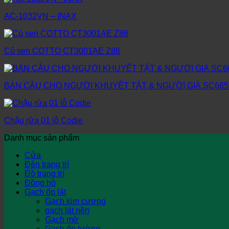
AC-1032VN – INAX
Củ sen COTTO CT3001AE Z86
BÀN CẦU CHO NGƯỜI KHUYẾT TẬT & NGƯỜI GIÀ SC665
Chậu rửa 01 lỗ Codie
Danh mục sản phẩm
Cửa
Đèn trang trí
Đồ trang trí
Đồng hồ
Gạch ốp lát
Gạch kim cương
gạch lát nền
Gạch mờ
Gạch ốp tường