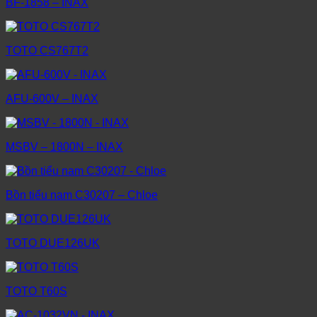
BF-1858 – INAX
TOTO CS767T2
AFU-600V – INAX
MSBV – 1800N – INAX
Bồn tiểu nam C30207 – Chloe
TOTO DUE126UK
TOTO T60S