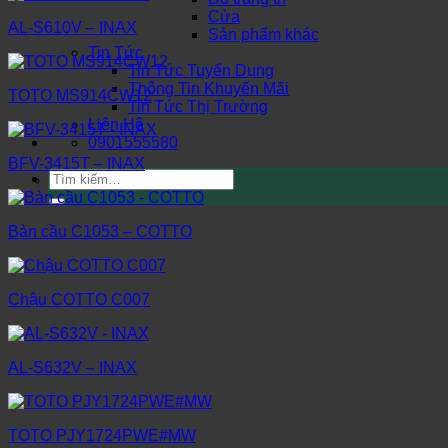
Cửa
AL-S610V – INAX
Sản phẩm khác
Tin Tức
Tin Tức Tuyển Dụng
Thông Tin Khuyến Mãi
TOTO MS914CW12
Tin Tức Thị Trường
Liên Hệ
0901555580
BFV-3415T – INAX
Tìm
kiếm:
Bàn cầu C1053 – COTTO
Chậu COTTO C007
AL-S632V – INAX
TOTO PJY1724PWE#MW