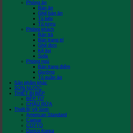
Phòng ăn
Bàn ăn
Ghế bàn ăn
Tủ bếp
Tủ rượu
Phòng khách
Bàn trà
Bàn trang trí
Ghế đơn
Kệ tivi
Sofa
Phòng ngủ
Bàn trang điểm
Giường
Tủ quần áo
Sản phẩm khác
SƠN NƯỚC
THIẾT BỊ BẾP
BẾP TỪ
CHẬU RỬA
Thiết Bị Vệ Sinh
American Standard
Caesar
COTTO
Dorico Korea