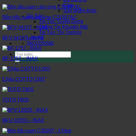
Cửa
Sản phẩm khác
Tin Tức
Bồn tiểu nam cảm ứng C31507AC
Tin Tức Tuyển Dụng
Thông Tin Khuyến Mãi
Tin Tức Thị Trường
Liên Hệ
BFV-3415T – INAX
0901555580
Tìm
kiếm:
BF-1757 – INAX
Chậu COTTO C007
TOTO T60S
BFV-1205S – INAX