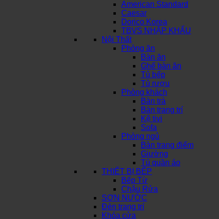
American Standard
Caesar
Dorico Korea
TBVS NHẬP KHẨU
Nội Thất
Phòng ăn
Bàn ăn
Ghế bàn ăn
Tủ bếp
Tủ rượu
Phòng khách
Bàn trà
Bàn trang trí
Kệ tivi
Sofa
Phòng ngủ
Bàn trang điểm
Giường
Tủ quần áo
THIẾT BỊ BẾP
Bếp Từ
Chậu Rửa
SƠN NƯỚC
Đèn trang trí
Khóa cửa