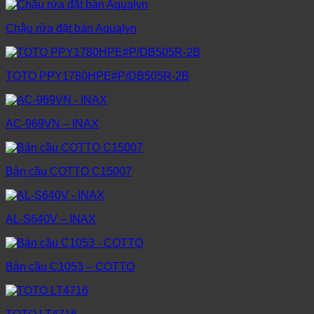
Chậu rửa đặt bàn Aqualyn
TOTO PPY1780HPE#P/DB505R-2B
AC-969VN – INAX
Bàn cầu COTTO C15007
AL-S640V – INAX
Bàn cầu C1053 – COTTO