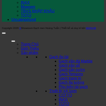
INAX
Mowoen
TBVS NHẬP KHẨU
TOTO
Uncategorized
Copyright 2026
©
Showroom Gạch men Hoàng Tuấn | Thiết kế và duy trì bởi
MARHUB
Trang Chủ
Giới Thiệu
Sản phẩm
Gạch ốp lát
Gạch vân đá Marble
Gạch vân gỗ
Gạch sân vườn
Gạch Terrazzo
Gạch trang trí
Gạch ốp tường
Phụ kiện lát gạch
Thiết Bị Vệ Sinh
COTTO
INAX
TOTO