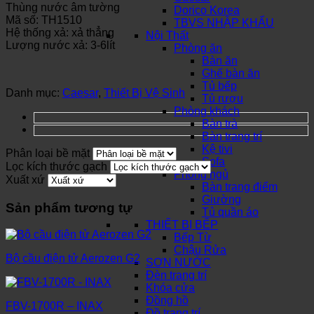
Thùng nước âm tường
Dorico Korea
Mã số: TH1510
TBVS NHẬP KHẨU
Hệ thống xả: xả thẳng
Nội Thất
Lượng nước xả: 3-6lít
Phòng ăn
Bàn ăn
Ghế bàn ăn
Tủ bếp
Danh mục:
Caesar
,
Thiết Bị Vệ Sinh
Tủ rượu
Phòng khách
Bàn trà
Bàn trang trí
Kệ tivi
Phân loại bề mặt
Sofa
Lọc kích thước gạch
Phòng ngủ
Xuất xứ
Bàn trang điểm
Giường
Sản phẩm tương tự
Tủ quần áo
THIẾT BỊ BẾP
Bếp Từ
Chậu Rửa
Bộ cầu điện tử Aerozen G2
SƠN NƯỚC
Đèn trang trí
Khóa cửa
Đồng hồ
FBV-1700R – INAX
Đồ trang trí