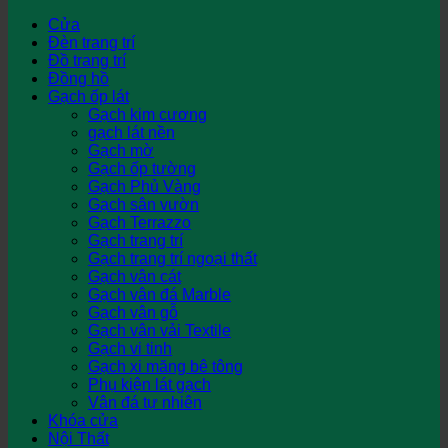
Cửa
Đèn trang trí
Đồ trang trí
Đồng hồ
Gạch ốp lát
Gạch kim cương
gạch lát nền
Gạch mờ
Gạch ốp tường
Gạch Phủ Vàng
Gạch sân vườn
Gạch Terrazzo
Gạch trang trí
Gạch trang trí ngoại thất
Gạch vân cát
Gạch vân đá Marble
Gạch vân gỗ
Gạch vân vải Textile
Gạch vi tinh
Gạch xi măng bê tông
Phụ kiện lát gạch
Vân đá tự nhiên
Khóa cửa
Nội Thất