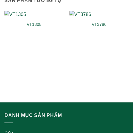
SẢN PHẨM TƯƠNG TỰ
VT1305
VT3786
DANH MỤC SẢN PHẨM