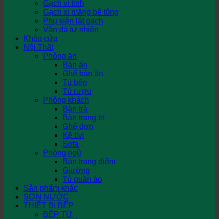
Gạch vi tinh
Gạch xi măng bê tông
Phụ kiện lát gạch
Vân đá tự nhiên
Khóa cửa
Nội Thất
Phòng ăn
Bàn ăn
Ghế bàn ăn
Tủ bếp
Tủ rượu
Phòng khách
Bàn trà
Bàn trang trí
Ghế đơn
Kệ tivi
Sofa
Phòng ngủ
Bàn trang điểm
Giường
Tủ quần áo
Sản phẩm khác
SƠN NƯỚC
THIẾT BỊ BẾP
BẾP TỪ