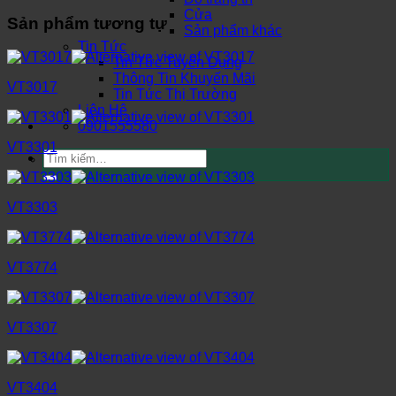
Cửa
Sản phẩm tương tự
Sản phẩm khác
Tin Tức
Tin Tức Tuyển Dụng
Thông Tin Khuyến Mãi
VT3017
Tin Tức Thị Trường
Liên Hệ
0901555580
VT3301
Tìm
kiếm:
VT3303
VT3774
VT3307
VT3404