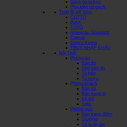
Gạch ốp tường
Phụ kiện lát gạch
Thiết Bị Vệ Sinh
COTTO
INAX
TOTO
American Standard
Caesar
Dorico Korea
TBVS NHẬP KHẨU
Nội Thất
Phòng ăn
Bàn ăn
Ghế bàn ăn
Tủ bếp
Tủ rượu
Phòng khách
Bàn trà
Bàn trang trí
Kệ tivi
Sofa
Phòng ngủ
Bàn trang điểm
Giường
Tủ quần áo