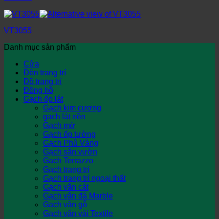
VT3055
Danh mục sản phẩm
Cửa
Đèn trang trí
Đồ trang trí
Đồng hồ
Gạch ốp lát
Gạch kim cương
gạch lát nền
Gạch mờ
Gạch ốp tường
Gạch Phủ Vàng
Gạch sân vườn
Gạch Terrazzo
Gạch trang trí
Gạch trang trí ngoại thất
Gạch vân cát
Gạch vân đá Marble
Gạch vân gỗ
Gạch vân vải Textile