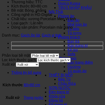
Thương hiệu: TTC
Dorico Korea
Kích thước 80×80 cm
TBVS NHẬP KHẨU
Bề mặt: Bóng, phẳng
Nội Thất
Công nghệ in HD-Digital
Phòng ăn
Chất liệu: xương Porcelain Men Vi tinh
Bàn ăn
Loại gạch : Lát nền
Ghế bàn ăn
Dòng sản phẩm: Porcelain mài Nano
Tủ bếp
Tủ rượu
Danh mục:
Gạch ốp lát
,
Gạch vi tinh
Phòng khách
Bàn trà
Bàn trang trí
Kệ tivi
Sofa
Phân loại bề mặt
Phòng ngủ
Lọc kích thước gạch
Bàn trang điểm
Xuất xứ
Giường
Tủ quần áo
Thông tin bổ sung
THIẾT BỊ BẾP
Bếp Từ
Chậu Rửa
Kích thước
80×80 cm
SƠN NƯỚC
Đèn trang trí
Khóa cửa
Xuất xứ
Trong nước
Đồng hồ
Đồ trang trí