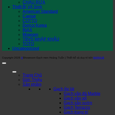
CHẬU RỬA
Thiết Bị Vệ Sinh
American Standard
Caesar
COTTO
Dorico Korea
INAX
Mowoen
TBVS NHẬP KHẨU
TOTO
Uncategorized
Copyright 2026
©
Showroom Gạch men Hoàng Tuấn | Thiết kế và duy trì bởi
MARHUB
Trang Chủ
Giới Thiệu
Sản phẩm
Gạch ốp lát
Gạch vân đá Marble
Gạch vân gỗ
Gạch sân vườn
Gạch Terrazzo
Gạch trang trí