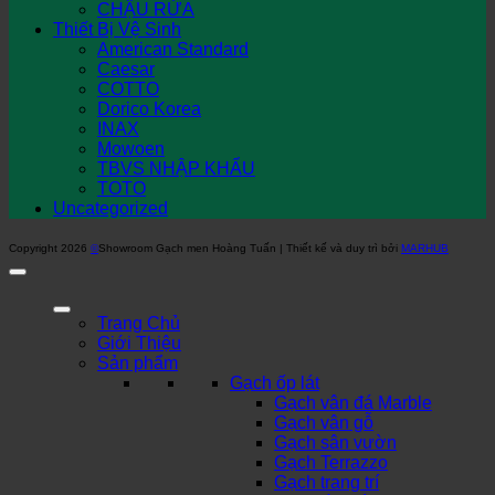
CHẬU RỬA
Thiết Bị Vệ Sinh
American Standard
Caesar
COTTO
Dorico Korea
INAX
Mowoen
TBVS NHẬP KHẨU
TOTO
Uncategorized
Copyright 2026
©
Showroom Gạch men Hoàng Tuấn | Thiết kế và duy trì bởi
MARHUB
Trang Chủ
Giới Thiệu
Sản phẩm
Gạch ốp lát
Gạch vân đá Marble
Gạch vân gỗ
Gạch sân vườn
Gạch Terrazzo
Gạch trang trí