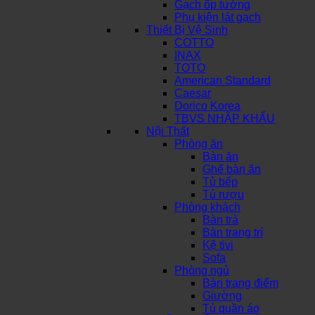
Gạch ốp tường
Phụ kiện lát gạch
Thiết Bị Vệ Sinh
COTTO
INAX
TOTO
American Standard
Caesar
Dorico Korea
TBVS NHẬP KHẨU
Nội Thất
Phòng ăn
Bàn ăn
Ghế bàn ăn
Tủ bếp
Tủ rượu
Phòng khách
Bàn trà
Bàn trang trí
Kệ tivi
Sofa
Phòng ngủ
Bàn trang điểm
Giường
Tủ quần áo