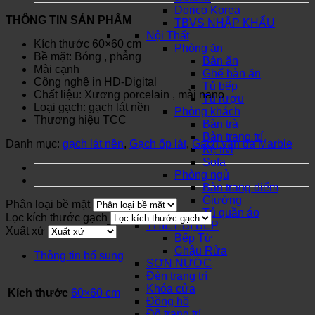
Dorico Korea
THÔNG TIN SẢN PHẨM
TBVS NHẬP KHẨU
Nội Thất
Kích thước 60×60 cm
Phòng ăn
Bề mặt: Bóng , phẳng
Bàn ăn
Mài cạnh
Ghế bàn ăn
Công nghệ in HD-Digital
Tủ bếp
Chất liệu: Xương porcelain , mài nano
Tủ rượu
Loại gạch: gạch lát nền
Phòng khách
Thương hiệu TCC
Bàn trà
Bàn trang trí
Danh mục:
gạch lát nền
,
Gạch ốp lát
,
Gạch vân đá Marble
Kệ tivi
Sofa
Phòng ngủ
Bàn trang điểm
Giường
Phân loại bề mặt
Tủ quần áo
Lọc kích thước gạch
THIẾT BỊ BẾP
Xuất xứ
Bếp Từ
Chậu Rửa
Thông tin bổ sung
SƠN NƯỚC
Đèn trang trí
Khóa cửa
Kích thước
60×60 cm
Đồng hồ
Đồ trang trí