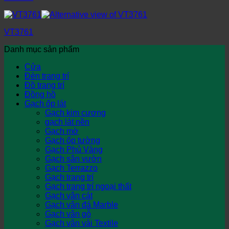
VT3761
Danh mục sản phẩm
Cửa
Đèn trang trí
Đồ trang trí
Đồng hồ
Gạch ốp lát
Gạch kim cương
gạch lát nền
Gạch mờ
Gạch ốp tường
Gạch Phủ Vàng
Gạch sân vườn
Gạch Terrazzo
Gạch trang trí
Gạch trang trí ngoại thất
Gạch vân cát
Gạch vân đá Marble
Gạch vân gỗ
Gạch vân vải Textile