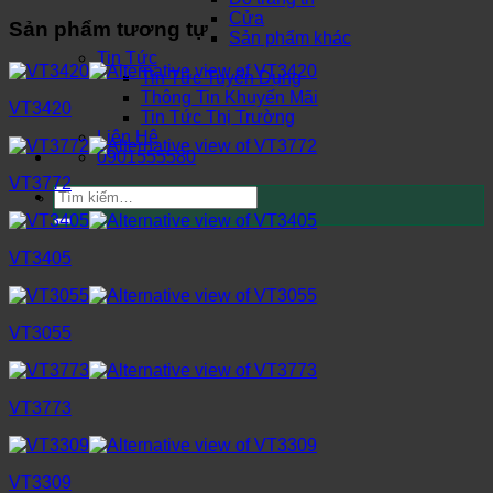
Cửa
Sản phẩm tương tự
Sản phẩm khác
Tin Tức
Tin Tức Tuyển Dụng
Thông Tin Khuyến Mãi
VT3420
Tin Tức Thị Trường
Liên Hệ
0901555580
VT3772
Tìm
kiếm:
VT3405
VT3055
VT3773
VT3309