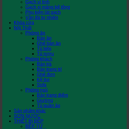
Gạch vi tinh
Gạch xi măng bê tông
Phụ kiện lát gạch
Vân đá tự nhiên
Khóa cửa
Nội Thất
Phòng ăn
Bàn ăn
Ghế bàn ăn
Tủ bếp
Tủ rượu
Phòng khách
Bàn trà
Bàn trang trí
Ghế đơn
Kệ tivi
Sofa
Phòng ngủ
Bàn trang điểm
Giường
Tủ quần áo
Sản phẩm khác
SƠN NƯỚC
THIẾT BỊ BẾP
BẾP TỪ