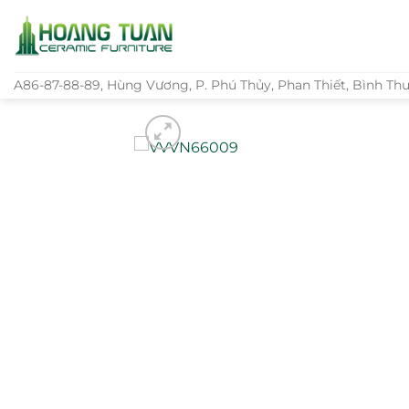
Bỏ
qua
nội
dung
A86-87-88-89, Hùng Vương, P. Phú Thủy, Phan Thiết, Bình Th