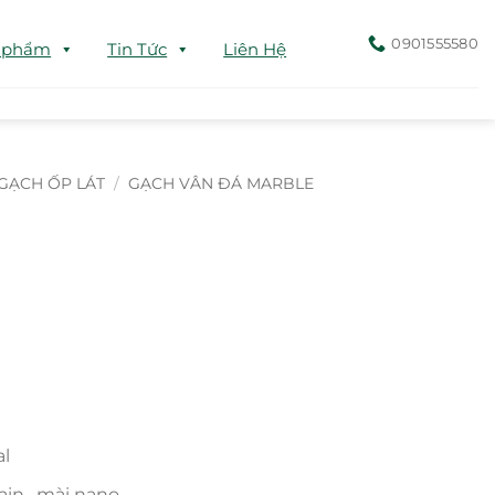
0901555580
 phẩm
Tin Tức
Liên Hệ
GẠCH ỐP LÁT
/
GẠCH VÂN ĐÁ MARBLE
al
ain , mài nano