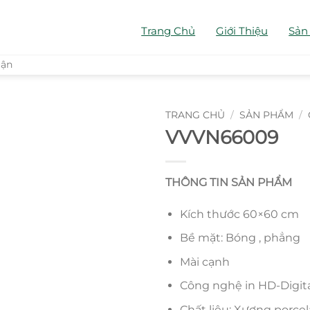
Trang Chủ
Giới Thiệu
Sản
uận
TRANG CHỦ
/
SẢN PHẨM
/
VVVN66009
THÔNG TIN SẢN PHẨM
Kích thước 60×60 cm
Bề mặt: Bóng , phẳng
Mài cạnh
Công nghệ in HD-Digit
Chất liệu: Xương porcel