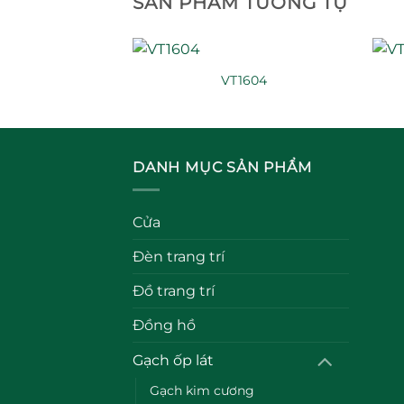
SẢN PHẨM TƯƠNG TỰ
4101
VT1604
DANH MỤC SẢN PHẨM
Cửa
Đèn trang trí
Đồ trang trí
Đồng hồ
Gạch ốp lát
Gạch kim cương