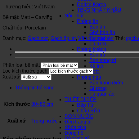
Dorico Korea
Thương hiệu: Việt Nam
TBVS NHẬP KHẨU
Nội Thất
Bề mặt: Matt – Carving
Phòng ăn
Bàn ăn
Chất liệu: Porcelain
Ghế bàn ăn
Tủ bếp
Danh mục:
Gạch mờ
,
Gạch ốp lát
,
Vân đá tự nhiên
Thẻ:
gạch 
Tủ rượu
Phòng khách
Bàn trà
Bàn trang trí
Phân loại bề mặt
Kệ tivi
Lọc kích thước gạch
Sofa
Xuất xứ
Phòng ngủ
Bàn trang điểm
Thông tin bổ sung
Giường
Tủ quần áo
THIẾT BỊ BẾP
Kích thước
80×80 cm
Bếp Từ
Chậu Rửa
SƠN NƯỚC
Xuất xứ
Trong nước
Đèn trang trí
Khóa cửa
Đồng hồ
Sản phẩm tương tự
Đồ trang trí