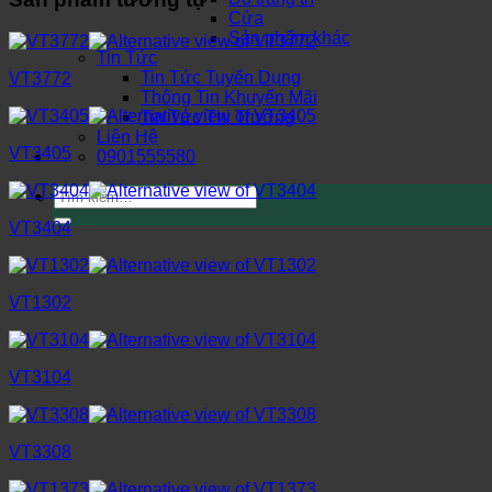
Cửa
Sản phẩm khác
Tin Tức
Tin Tức Tuyển Dụng
VT3772
Thông Tin Khuyến Mãi
Tin Tức Thị Trường
Liên Hệ
VT3405
0901555580
Tìm
kiếm:
VT3404
VT1302
VT3104
VT3308