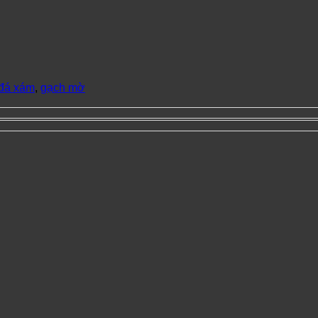
đá xám
,
gạch mờ