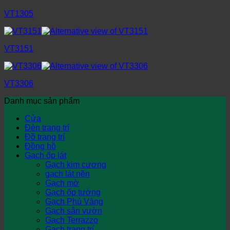
VT1305
VT3151
VT3306
Danh mục sản phẩm
Cửa
Đèn trang trí
Đồ trang trí
Đồng hồ
Gạch ốp lát
Gạch kim cương
gạch lát nền
Gạch mờ
Gạch ốp tường
Gạch Phủ Vàng
Gạch sân vườn
Gạch Terrazzo
Gạch trang trí