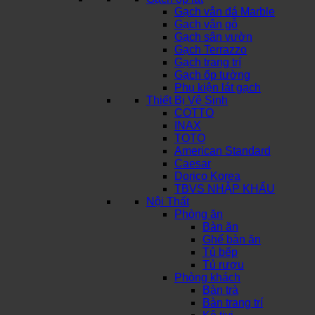
Gạch vân đá Marble
Gạch vân gỗ
Gạch sân vườn
Gạch Terrazzo
Gạch trang trí
Gạch ốp tường
Phụ kiện lát gạch
Thiết Bị Vệ Sinh
COTTO
INAX
TOTO
American Standard
Caesar
Dorico Korea
TBVS NHẬP KHẨU
Nội Thất
Phòng ăn
Bàn ăn
Ghế bàn ăn
Tủ bếp
Tủ rượu
Phòng khách
Bàn trà
Bàn trang trí