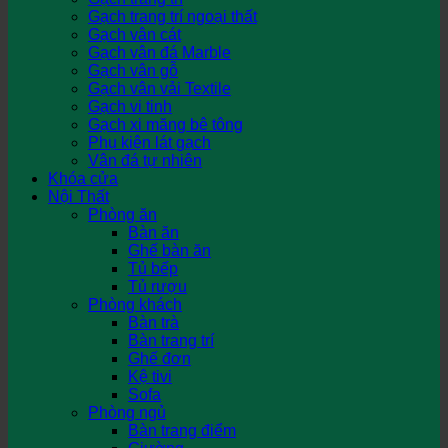
Gạch trang trí ngoại thất
Gạch vân cát
Gạch vân đá Marble
Gạch vân gỗ
Gạch vân vải Textile
Gạch vi tinh
Gạch xi măng bê tông
Phụ kiện lát gạch
Vân đá tự nhiên
Khóa cửa
Nội Thất
Phòng ăn
Bàn ăn
Ghế bàn ăn
Tủ bếp
Tủ rượu
Phòng khách
Bàn trà
Bàn trang trí
Ghế đơn
Kệ tivi
Sofa
Phòng ngủ
Bàn trang điểm