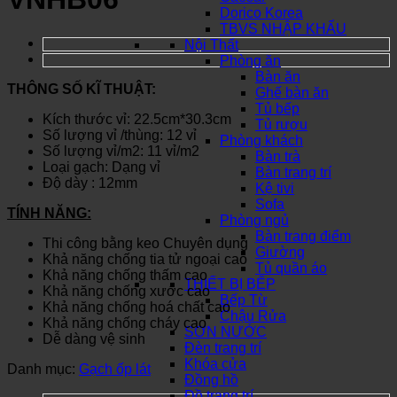
Dorico Korea
TBVS NHẬP KHẨU
Nội Thất
Phòng ăn
Bàn ăn
THÔNG SỐ KĨ THUẬT:
Ghế bàn ăn
Tủ bếp
Kích thước vỉ: 22.5cm*30.3cm
Tủ rượu
Số lượng vỉ /thùng: 12 vỉ
Phòng khách
Số lượng vỉ/m2: 11 vỉ/m2
Bàn trà
Loại gạch: Dạng vỉ
Bàn trang trí
Độ dày : 12mm
Kệ tivi
Sofa
TÍNH NĂNG:
Phòng ngủ
Bàn trang điểm
Thi công bằng keo Chuyên dụng
Giường
Khả năng chống tia tử ngoại cao
Tủ quần áo
Khả năng chống thấm cao
THIẾT BỊ BẾP
Khả năng chống xước cao
Bếp Từ
Khả năng chống hoá chất cao
Chậu Rửa
Khả năng chống cháy cao
SƠN NƯỚC
Dễ dàng vệ sinh
Đèn trang trí
Khóa cửa
Danh mục:
Gạch ốp lát
Đồng hồ
Đồ trang trí