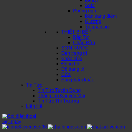
Kệ tivi
Sofa
Phòng ngủ
Bàn trang điểm
Giường
Tủ quần áo
THIẾT BỊ BẾP
Bếp Từ
Chậu Rửa
SƠN NƯỚC
Đèn trang trí
Khóa cửa
Đồng hồ
Đồ trang trí
Cửa
Sản phẩm khác
Tin Tức
Tin Tức Tuyển Dụng
Thông Tin Khuyến Mãi
Tin Tức Thị Trường
Liên Hệ
Gọi ngay