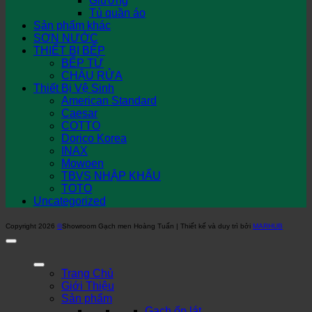
Giường
Tủ quần áo
Sản phẩm khác
SƠN NƯỚC
THIẾT BỊ BẾP
BẾP TỪ
CHẬU RỬA
Thiết Bị Vệ Sinh
American Standard
Caesar
COTTO
Dorico Korea
INAX
Mowoen
TBVS NHẬP KHẨU
TOTO
Uncategorized
Copyright 2026
©
Showroom Gạch men Hoàng Tuấn | Thiết kế và duy trì bởi
MARHUB
Trang Chủ
Giới Thiệu
Sản phẩm
Gạch ốp lát