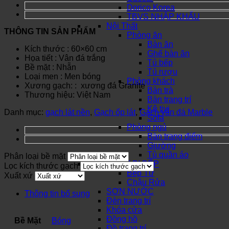
Dorico Korea
TBVS NHẬP KHẨU
Nội Thất
THÔNG TIN SẢN PHẨM
Phòng ăn
Bàn ăn
Kích thước : 60×60 cm
Ghế bàn ăn
Họa tiết : Vân đá trắng
Tủ bếp
Bề mặt : Nhẵn
Tủ rượu
Loại men : Men bóng
Phòng khách
Xương gạch: : xương đá Granite
Bàn trà
Thương hiệu: Việt Nam
Bàn trang trí
Kệ tivi
Danh mục:
gạch lát nền
,
Gạch ốp lát
,
Gạch vân đá Marble
Sofa
Phòng ngủ
Bàn trang điểm
Giường
Tủ quần áo
Phân loại bề mặt
THIẾT BỊ BẾP
Lọc kích thước gạch
Bếp Từ
Xuất xứ
Chậu Rửa
SƠN NƯỚC
Thông tin bổ sung
Đèn trang trí
Khóa cửa
Đồng hồ
Bề Mặt
Bóng
Đồ trang trí