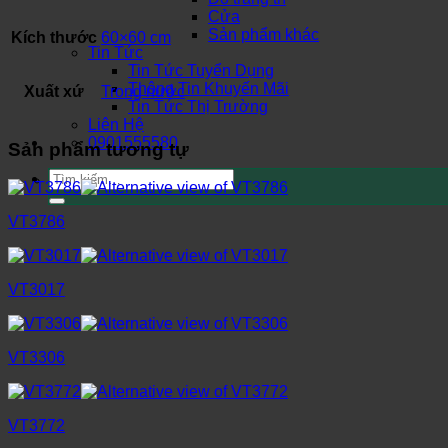
Cửa
Sản phẩm khác
Kích thước
60×60 cm
Tin Tức
Tin Tức Tuyển Dụng
Thông Tin Khuyến Mãi
Xuất xứ
Trong nước
Tin Tức Thị Trường
Liên Hệ
0901555580
Sản phẩm tương tự
Tìm
kiếm:
VT3786
VT3017
VT3306
VT3772