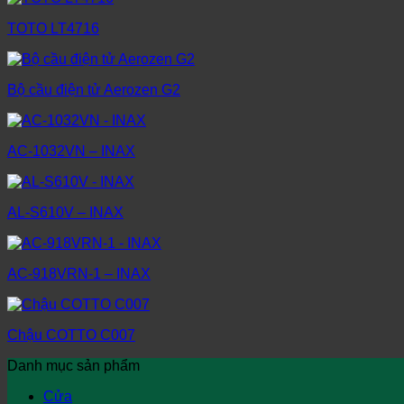
TOTO LT4716
Bộ cầu điện tử Aerozen G2
AC-1032VN – INAX
AL-S610V – INAX
AC-918VRN-1 – INAX
Chậu COTTO C007
Danh mục sản phẩm
Cửa