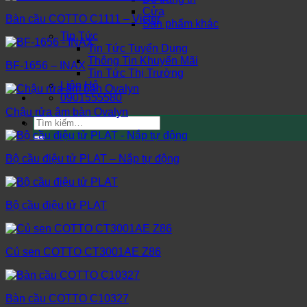
Cửa
Bàn cầu COTTO C1111 – Victor
Sản phẩm khác
Tin Tức
Tin Tức Tuyển Dụng
Thông Tin Khuyến Mãi
BF-1656 – INAX
Tin Tức Thị Trường
Liên Hệ
0901555580
Chậu rửa âm bàn Ovalyn
Tìm
kiếm:
Bộ cầu điệu tử PLAT – Nắp tự động
Bộ cầu điệu tử PLAT
Củ sen COTTO CT3001AE Z86
Bàn cầu COTTO C10327