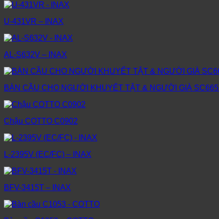
U-431VR – INAX
AL-S632V – INAX
BÀN CẦU CHO NGƯỜI KHUYẾT TẬT & NGƯỜI GIÀ SC665
Chậu COTTO C0902
L-2395V (EC/FC) – INAX
BFV-3415T – INAX