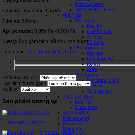
Lượng nước xả:
4.8L
Dorico Korea
TBVS NHẬP KHẨU
Thiết kế:
Thân dài, thân kín
Nội Thất
Phòng ăn
Tâm xả:
305mm
Bàn ăn
Áp lực nước:
0.05MPa~0.70MPa
Ghế bàn ăn
Tủ bếp
Lưu ý:
Bao gồm bích nối sàn, van dừng
Tủ rượu
Phòng khách
Danh mục:
Thiết Bị Vệ Sinh
,
TOTO
Bàn trà
Bàn trang trí
Kệ tivi
Sofa
Phòng ngủ
Phân loại bề mặt
Bàn trang điểm
Lọc kích thước gạch
Giường
Xuất xứ
Tủ quần áo
THIẾT BỊ BẾP
Sản phẩm tương tự
Bếp Từ
Chậu Rửa
SƠN NƯỚC
Đèn trang trí
TOTO TBW02017A
Khóa cửa
Đồng hồ
Đồ trang trí