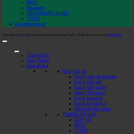
INAX
Mowoen
TBVS NHẬP KHẨU
TOTO
Uncategorized
Copyright 2026
©
Showroom Gạch men Hoàng Tuấn | Thiết kế và duy trì bởi
MARHUB
Trang Chủ
Giới Thiệu
Sản phẩm
Gạch ốp lát
Gạch vân đá Marble
Gạch vân gỗ
Gạch sân vườn
Gạch Terrazzo
Gạch trang trí
Gạch ốp tường
Phụ kiện lát gạch
Thiết Bị Vệ Sinh
COTTO
INAX
TOTO