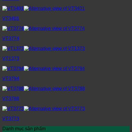
VT3401
VT3774
VT1373
VT3794
VT3788
VT3773
Danh mục sản phẩm