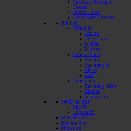
American Standard
Caesar
Dorico Korea
TBVS NHẬP KHẨU
Nội Thất
Phòng ăn
Bàn ăn
Ghế bàn ăn
Tủ bếp
Tủ rượu
Phòng khách
Bàn trà
Bàn trang trí
Kệ tivi
Sofa
Phòng ngủ
Bàn trang điểm
Giường
Tủ quần áo
THIẾT BỊ BẾP
Bếp Từ
Chậu Rửa
SƠN NƯỚC
Đèn trang trí
Khóa cửa