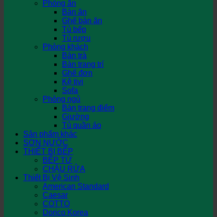
Phòng ăn
Bàn ăn
Ghế bàn ăn
Tủ bếp
Tủ rượu
Phòng khách
Bàn trà
Bàn trang trí
Ghế đơn
Kệ tivi
Sofa
Phòng ngủ
Bàn trang điểm
Giường
Tủ quần áo
Sản phẩm khác
SƠN NƯỚC
THIẾT BỊ BẾP
BẾP TỪ
CHẬU RỬA
Thiết Bị Vệ Sinh
American Standard
Caesar
COTTO
Dorico Korea