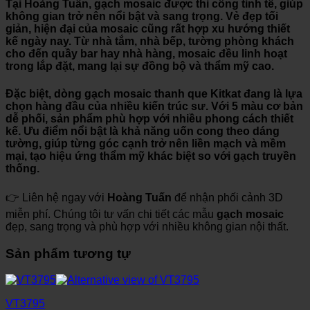
Tại
Hoàng Tuấn
, gạch mosaic được thi công tinh tế, giúp
không gian trở nên nổi bật và sang trọng. Vẻ đẹp tối
giản, hiện đại của mosaic cũng rất hợp xu hướng thiết
kế ngày nay. Từ nhà tắm, nhà bếp, tường phòng khách
cho đến quầy bar hay nhà hàng, mosaic đều linh hoạt
trong lắp đặt, mang lại sự đồng bộ và thẩm mỹ cao.
Đặc biệt, dòng
gạch mosaic thanh que Kitkat
đang là lựa
chọn hàng đầu của nhiều kiến trúc sư. Với 5 màu cơ bản
dễ phối, sản phẩm phù hợp với nhiều phong cách thiết
kế. Ưu điểm nổi bật là khả năng uốn cong theo dáng
tường, giúp từng góc cạnh trở nên liền mạch và mềm
mại, tạo hiệu ứng thẩm mỹ khác biệt so với gạch truyền
thống.
👉 Liên hệ ngay với
Hoàng Tuấn
để nhận phối cảnh 3D
miễn phí. Chúng tôi tư vấn chi tiết các mẫu
gạch mosaic
đẹp, sang trọng và phù hợp với nhiều không gian nội thất.
Sản phẩm tương tự
VT3795