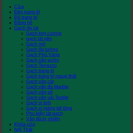
Cửa
Đèn trang trí
Đồ trang trí
Đồng hồ
Gạch ốp lát
Gạch kim cương
gạch lát nền
Gạch mờ
Gạch ốp tường
Gạch Phủ Vàng
Gạch sân vườn
Gạch Terrazzo
Gạch trang trí
Gạch trang trí ngoại thất
Gạch vân cát
Gạch vân đá Marble
Gạch vân gỗ
Gạch vân vải Textile
Gạch vi tinh
Gạch xi măng bê tông
Phụ kiện lát gạch
Vân đá tự nhiên
Khóa cửa
Nội Thất