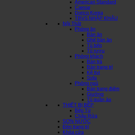
American Standard
Caesar
Dorico Korea
TBVS NHẬP KHẨU
Nội Thất
Phòng ăn
Bàn ăn
Ghế bàn ăn
Tủ bếp
Tủ rượu
Phòng khách
Bàn trà
Bàn trang trí
Kệ tivi
Sofa
Phòng ngủ
Bàn trang điểm
Giường
Tủ quần áo
THIẾT BỊ BẾP
Bếp Từ
Chậu Rửa
SƠN NƯỚC
Đèn trang trí
Khóa cửa