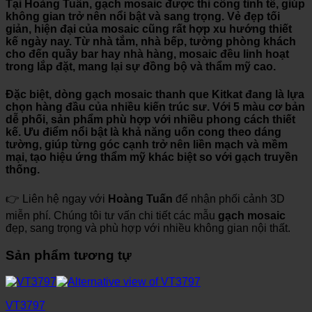
Tại
Hoàng Tuấn
, gạch mosaic được thi công tinh tế, giúp
không gian trở nên nổi bật và sang trọng. Vẻ đẹp tối
giản, hiện đại của mosaic cũng rất hợp xu hướng thiết
kế ngày nay. Từ nhà tắm, nhà bếp, tường phòng khách
cho đến quầy bar hay nhà hàng, mosaic đều linh hoạt
trong lắp đặt, mang lại sự đồng bộ và thẩm mỹ cao.
Đặc biệt, dòng
gạch mosaic thanh que Kitkat
đang là lựa
chọn hàng đầu của nhiều kiến trúc sư. Với 5 màu cơ bản
dễ phối, sản phẩm phù hợp với nhiều phong cách thiết
kế. Ưu điểm nổi bật là khả năng uốn cong theo dáng
tường, giúp từng góc cạnh trở nên liền mạch và mềm
mại, tạo hiệu ứng thẩm mỹ khác biệt so với gạch truyền
thống.
👉 Liên hệ ngay với
Hoàng Tuấn
để nhận phối cảnh 3D
miễn phí. Chúng tôi tư vấn chi tiết các mẫu
gạch mosaic
đẹp, sang trọng và phù hợp với nhiều không gian nội thất.
Sản phẩm tương tự
VT3797