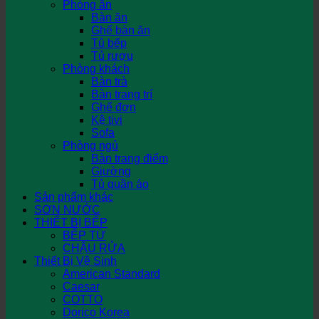
Phòng ăn
Bàn ăn
Ghế bàn ăn
Tủ bếp
Tủ rượu
Phòng khách
Bàn trà
Bàn trang trí
Ghế đơn
Kệ tivi
Sofa
Phòng ngủ
Bàn trang điểm
Giường
Tủ quần áo
Sản phẩm khác
SƠN NƯỚC
THIẾT BỊ BẾP
BẾP TỪ
CHẬU RỬA
Thiết Bị Vệ Sinh
American Standard
Caesar
COTTO
Dorico Korea