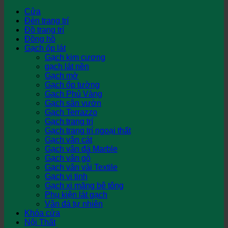
Cửa
Đèn trang trí
Đồ trang trí
Đồng hồ
Gạch ốp lát
Gạch kim cương
gạch lát nền
Gạch mờ
Gạch ốp tường
Gạch Phủ Vàng
Gạch sân vườn
Gạch Terrazzo
Gạch trang trí
Gạch trang trí ngoại thất
Gạch vân cát
Gạch vân đá Marble
Gạch vân gỗ
Gạch vân vải Textile
Gạch vi tinh
Gạch xi măng bê tông
Phụ kiện lát gạch
Vân đá tự nhiên
Khóa cửa
Nội Thất