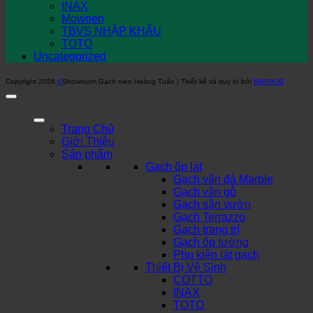
INAX
Mowoen
TBVS NHẬP KHẨU
TOTO
Uncategorized
Copyright 2026
©
Showroom Gạch men Hoàng Tuấn | Thiết kế và duy trì bởi
MARHUB
Trang Chủ
Giới Thiệu
Sản phẩm
Gạch ốp lát
Gạch vân đá Marble
Gạch vân gỗ
Gạch sân vườn
Gạch Terrazzo
Gạch trang trí
Gạch ốp tường
Phụ kiện lát gạch
Thiết Bị Vệ Sinh
COTTO
INAX
TOTO