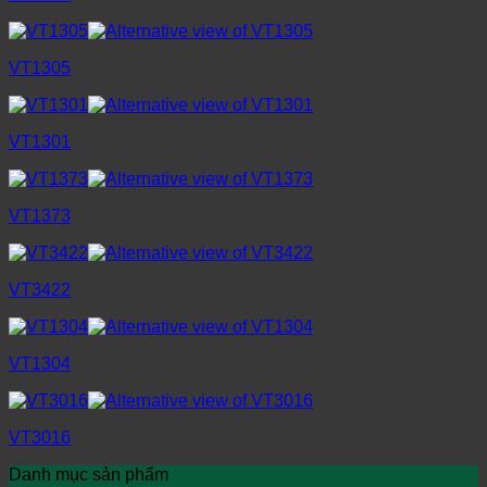
VT1305
VT1301
VT1373
VT3422
VT1304
VT3016
Danh mục sản phẩm