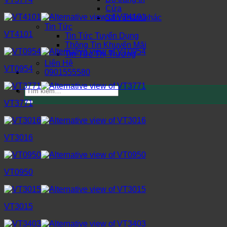
Cửa
Sản phẩm khác
Tin Tức
VT4101
Tin Tức Tuyển Dụng
Thông Tin Khuyến Mãi
Tin Tức Thị Trường
Liên Hệ
VT0954
0901555580
Tìm
kiếm:
VT3771
VT3016
VT0950
VT3015