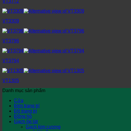
VT3772
VT3309
VT3796
VT3794
VT1305
Danh mục sản phẩm
Cửa
Đèn trang trí
Đồ trang trí
Đồng hồ
Gạch ốp lát
Gạch kim cương