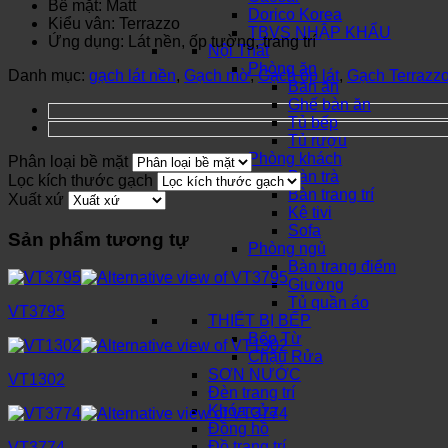
Bề mặt: Matt
Dorico Korea
Kiểu vân: Terrazzo
TBVS NHẬP KHẨU
Ứng dụng: Lát nền, ốp tường, trang trí
Nội Thất
Phòng ăn
Danh mục:
gạch lát nền
,
Gạch mờ
,
Gạch ốp lát
,
Gạch Terrazz
Bàn ăn
Ghế bàn ăn
Tủ bếp
Tủ rượu
Phòng khách
Phân loại bề mặt
Bàn trà
Lọc kích thước gạch
Bàn trang trí
Xuất xứ
Kệ tivi
Sofa
Sản phẩm tương tự
Phòng ngủ
Bàn trang điểm
Giường
Tủ quần áo
VT3795
THIẾT BỊ BẾP
Bếp Từ
Chậu Rửa
SƠN NƯỚC
VT1302
Đèn trang trí
Khóa cửa
Đồng hồ
Đồ trang trí
VT3774