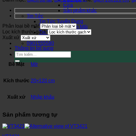
Cửa
Sản phẩm khác
Tin Tức
Tin Tức Tuyển Dụng
Phân loại bề mặt
Thông Tin Khuyến Mãi
Lọc kích thước gạch
Tin Tức Thị Trường
Xuất xứ
Liên Hệ
0901555580
Thông tin bổ sung
Tìm
kiếm:
Bề Mặt
Mờ
Kích thước
20×120 cm
Xuất xứ
Nhập khẩu
Sản phẩm tương tự