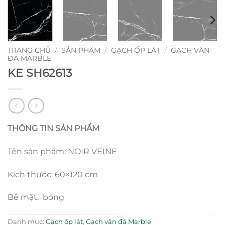
TRANG CHỦ
/
SẢN PHẨM
/
GẠCH ỐP LÁT
/
GẠCH VÂN
ĐÁ MARBLE
KE SH62613
THÔNG TIN SẢN PHẨM
Tên sản phẩm: NOIR VEINE
Kích thước: 60×120 cm
Bề mặt: bóng
Danh mục:
Gạch ốp lát
,
Gạch vân đá Marble