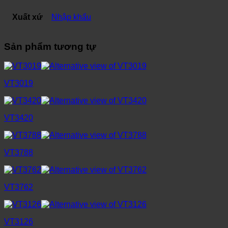
Xuất xứ
Nhập khẩu
Sản phẩm tương tự
VT3019
VT3420
VT3788
VT3762
VT3126