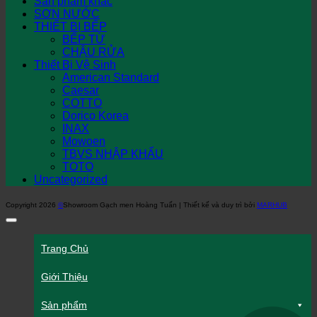
Sản phẩm khác
SƠN NƯỚC
THIẾT BỊ BẾP
BẾP TỪ
CHẬU RỬA
Thiết Bị Vệ Sinh
American Standard
Caesar
COTTO
Dorico Korea
INAX
Mowoen
TBVS NHẬP KHẨU
TOTO
Uncategorized
Copyright 2026
©
Showroom Gạch men Hoàng Tuấn | Thiết kế và duy trì bởi
MARHUB
Trang Chủ
Giới Thiệu
Sản phẩm