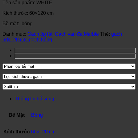
Tên sản phẩm: WHITE
Kích thước: 60×120 cm
Bề mặt: bóng
Danh mục:
Gạch ốp lát
,
Gạch vân đá Marble
Thẻ:
gạch
60x120 cm. gạch bóng
Thông tin bổ sung
Bề Mặt
Bóng
Kích thước
60×120 cm