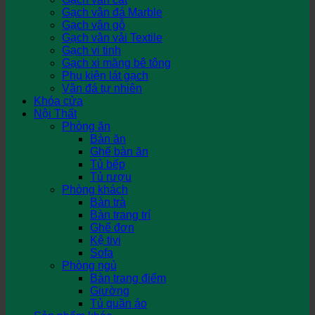
Gạch vân đá Marble
Gạch vân gỗ
Gạch vân vải Textile
Gạch vi tinh
Gạch xi măng bê tông
Phụ kiện lát gạch
Vân đá tự nhiên
Khóa cửa
Nội Thất
Phòng ăn
Bàn ăn
Ghế bàn ăn
Tủ bếp
Tủ rượu
Phòng khách
Bàn trà
Bàn trang trí
Ghế đơn
Kệ tivi
Sofa
Phòng ngủ
Bàn trang điểm
Giường
Tủ quần áo