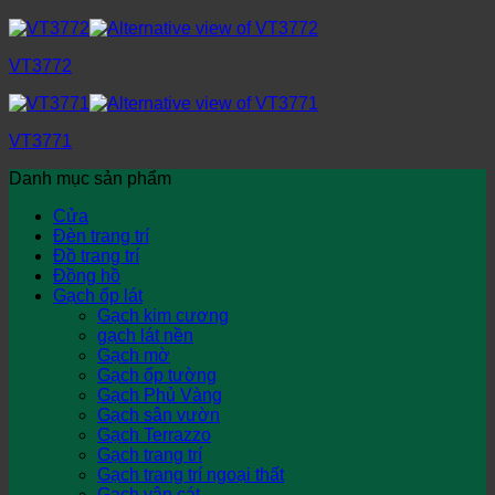
VT3772
VT3771
Danh mục sản phẩm
Cửa
Đèn trang trí
Đồ trang trí
Đồng hồ
Gạch ốp lát
Gạch kim cương
gạch lát nền
Gạch mờ
Gạch ốp tường
Gạch Phủ Vàng
Gạch sân vườn
Gạch Terrazzo
Gạch trang trí
Gạch trang trí ngoại thất
Gạch vân cát