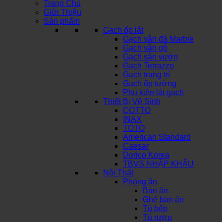
Trang Chủ
Giới Thiệu
Sản phẩm
Gạch ốp lát
Gạch vân đá Marble
Gạch vân gỗ
Gạch sân vườn
Gạch Terrazzo
Gạch trang trí
Gạch ốp tường
Phụ kiện lát gạch
Thiết Bị Vệ Sinh
COTTO
INAX
TOTO
American Standard
Caesar
Dorico Korea
TBVS NHẬP KHẨU
Nội Thất
Phòng ăn
Bàn ăn
Ghế bàn ăn
Tủ bếp
Tủ rượu