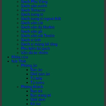
Gạch Phủ Vàng
Gạch sân vườn
Gạch Terrazzo
Gạch trang trí
Gạch trang trí ngoại thất
Gạch vân cát
Gạch vân đá Marble
Gạch vân gỗ
Gạch vân vải Textile
Gạch vi tinh
Gạch xi măng bê tông
Phụ kiện lát gạch
Vân đá tự nhiên
Khóa cửa
Nội Thất
Phòng ăn
Bàn ăn
Ghế bàn ăn
Tủ bếp
Tủ rượu
Phòng khách
Bàn trà
Bàn trang trí
Ghế đơn
Kệ tivi