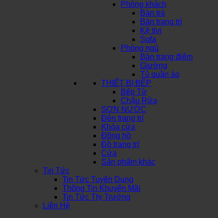
Phòng khách
Bàn trà
Bàn trang trí
Kệ tivi
Sofa
Phòng ngủ
Bàn trang điểm
Giường
Tủ quần áo
THIẾT BỊ BẾP
Bếp Từ
Chậu Rửa
SƠN NƯỚC
Đèn trang trí
Khóa cửa
Đồng hồ
Đồ trang trí
Cửa
Sản phẩm khác
Tin Tức
Tin Tức Tuyển Dụng
Thông Tin Khuyến Mãi
Tin Tức Thị Trường
Liên Hệ