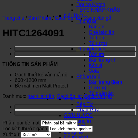
Dorico Korea
TBVS NHẬP KHẨU
Nội Thất
Trang chủ
/
Sản Phẩm
/
Gạch ốp lát
/
Gạch vân gỗ
Phòng ăn
Bàn ăn
HITC1264091
Ghế bàn ăn
Tủ bếp
Tủ rượu
Phòng khách
Bàn trà
Bàn trang trí
THÔNG TIN SẢN PHẨM
Kệ tivi
Sofa
Gạch thiết kế vân giả gỗ
Phòng ngủ
600×1200 mm
Bàn trang điểm
Bề mặt men Matt Protect
Giường
Tủ quần áo
Danh mục:
gạch lát nền
,
Gạch ốp lát
,
Gạch vân gỗ
THIẾT BỊ BẾP
Bếp Từ
Chậu Rửa
SƠN NƯỚC
Đèn trang trí
Phân loại bề mặt
Khóa cửa
Lọc kích thước gạch
Đồng hồ
Xuất xứ
Đồ trang trí