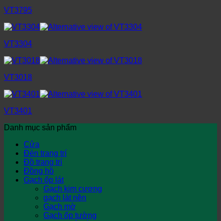
VT3795
VT3304
VT3018
VT3401
Danh mục sản phẩm
Cửa
Đèn trang trí
Đồ trang trí
Đồng hồ
Gạch ốp lát
Gạch kim cương
gạch lát nền
Gạch mờ
Gạch ốp tường