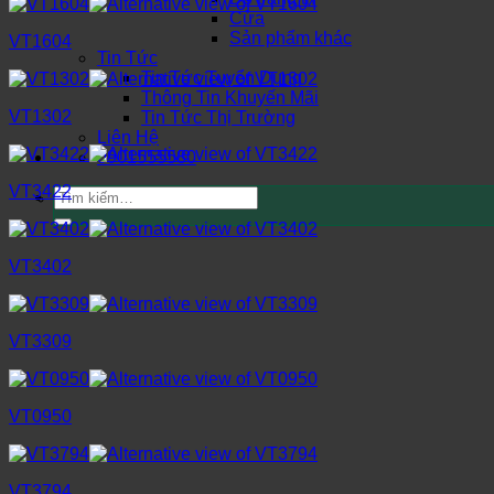
Cửa
Sản phẩm khác
VT1604
Tin Tức
Tin Tức Tuyển Dụng
Thông Tin Khuyến Mãi
VT1302
Tin Tức Thị Trường
Liên Hệ
0901555580
VT3422
Tìm
kiếm:
VT3402
VT3309
VT0950
VT3794