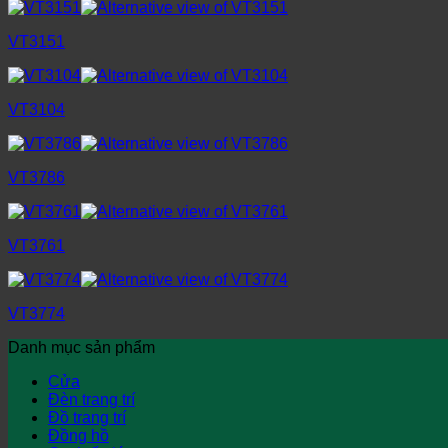
VT3151
VT3104
VT3786
VT3761
VT3774
Danh mục sản phẩm
Cửa
Đèn trang trí
Đồ trang trí
Đồng hồ