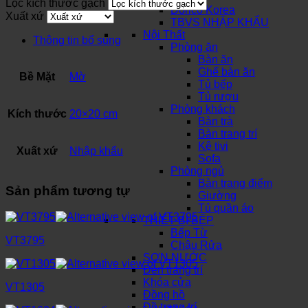
Lọc kích thước gạch
Dorico Korea
Xuất xứ
TBVS NHẬP KHẨU
Nội Thất
Thông tin bổ sung
Phòng ăn
Bàn ăn
Ghế bàn ăn
Bề Mặt
Mờ
Tủ bếp
Tủ rượu
Phòng khách
Kích thước
20×20 cm
Bàn trà
Bàn trang trí
Kệ tivi
Xuất xứ
Nhập khẩu
Sofa
Phòng ngủ
Bàn trang điểm
Sản phẩm tương tự
Giường
Tủ quần áo
THIẾT BỊ BẾP
Bếp Từ
VT3795
Chậu Rửa
SƠN NƯỚC
Đèn trang trí
Khóa cửa
VT1305
Đồng hồ
Đồ trang trí