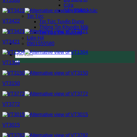
VT3308
Cửa
Sản phẩm khác
Tin Tức
VT3422
Tin Tức Tuyển Dụng
Thông Tin Khuyến Mãi
Tin Tức Thị Trường
Liên Hệ
VT3421
0901555580
Tìm
kiếm:
VT1304
VT3150
VT3772
VT3015