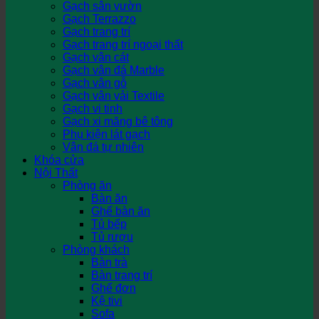
Gạch sân vườn
Gạch Terrazzo
Gạch trang trí
Gạch trang trí ngoại thất
Gạch vân cát
Gạch vân đá Marble
Gạch vân gỗ
Gạch vân vải Textile
Gạch vi tinh
Gạch xi măng bê tông
Phụ kiện lát gạch
Vân đá tự nhiên
Khóa cửa
Nội Thất
Phòng ăn
Bàn ăn
Ghế bàn ăn
Tủ bếp
Tủ rượu
Phòng khách
Bàn trà
Bàn trang trí
Ghế đơn
Kệ tivi
Sofa