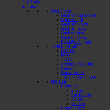
Giới Thiệu
Sản phẩm
Gạch ốp lát
Gạch vân đá Marble
Gạch vân gỗ
Gạch sân vườn
Gạch Terrazzo
Gạch trang trí
Gạch ốp tường
Phụ kiện lát gạch
Thiết Bị Vệ Sinh
COTTO
INAX
TOTO
American Standard
Caesar
Dorico Korea
TBVS NHẬP KHẨU
Nội Thất
Phòng ăn
Bàn ăn
Ghế bàn ăn
Tủ bếp
Tủ rượu
Phòng khách