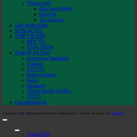
Phòng ngủ
Bàn trang điểm
Giường
Tủ quần áo
Sản phẩm khác
SƠN NƯỚC
THIẾT BỊ BẾP
BẾP TỪ
CHẬU RỬA
Thiết Bị Vệ Sinh
American Standard
Caesar
COTTO
Dorico Korea
INAX
Mowoen
TBVS NHẬP KHẨU
TOTO
Uncategorized
Copyright 2026
©
Showroom Gạch men Hoàng Tuấn | Thiết kế và duy trì bởi
MARHUB
Trang Chủ