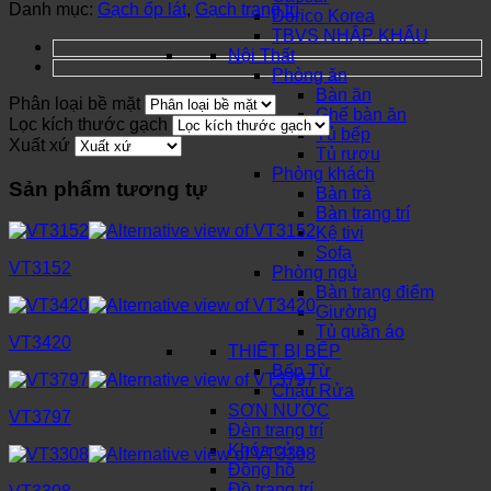
Danh mục:
Gạch ốp lát
,
Gạch trang trí
Dorico Korea
TBVS NHẬP KHẨU
Nội Thất
Phòng ăn
Bàn ăn
Phân loại bề mặt
Ghế bàn ăn
Lọc kích thước gạch
Tủ bếp
Xuất xứ
Tủ rượu
Phòng khách
Sản phẩm tương tự
Bàn trà
Bàn trang trí
Kệ tivi
Sofa
VT3152
Phòng ngủ
Bàn trang điểm
Giường
Tủ quần áo
VT3420
THIẾT BỊ BẾP
Bếp Từ
Chậu Rửa
SƠN NƯỚC
VT3797
Đèn trang trí
Khóa cửa
Đồng hồ
Đồ trang trí