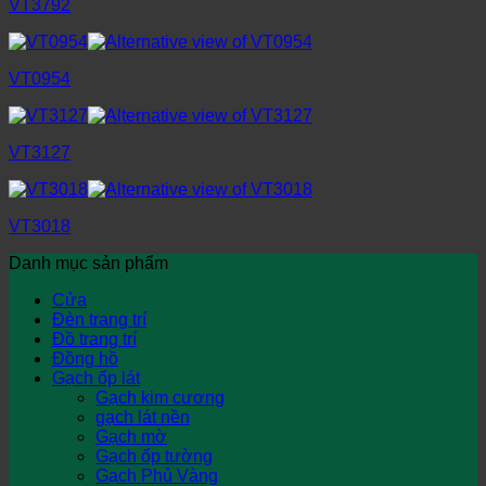
VT3792
VT0954
VT3127
VT3018
Danh mục sản phẩm
Cửa
Đèn trang trí
Đồ trang trí
Đồng hồ
Gạch ốp lát
Gạch kim cương
gạch lát nền
Gạch mờ
Gạch ốp tường
Gạch Phủ Vàng