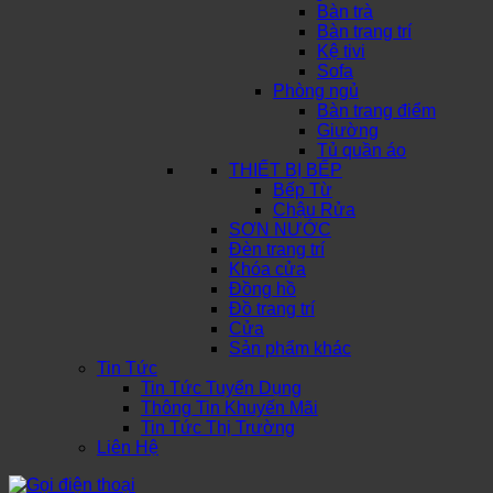
Bàn trà
Bàn trang trí
Kệ tivi
Sofa
Phòng ngủ
Bàn trang điểm
Giường
Tủ quần áo
THIẾT BỊ BẾP
Bếp Từ
Chậu Rửa
SƠN NƯỚC
Đèn trang trí
Khóa cửa
Đồng hồ
Đồ trang trí
Cửa
Sản phẩm khác
Tin Tức
Tin Tức Tuyển Dụng
Thông Tin Khuyến Mãi
Tin Tức Thị Trường
Liên Hệ