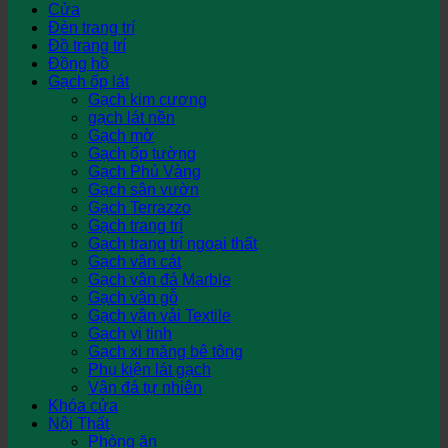
Cửa
Đèn trang trí
Đồ trang trí
Đồng hồ
Gạch ốp lát
Gạch kim cương
gạch lát nền
Gạch mờ
Gạch ốp tường
Gạch Phủ Vàng
Gạch sân vườn
Gạch Terrazzo
Gạch trang trí
Gạch trang trí ngoại thất
Gạch vân cát
Gạch vân đá Marble
Gạch vân gỗ
Gạch vân vải Textile
Gạch vi tinh
Gạch xi măng bê tông
Phụ kiện lát gạch
Vân đá tự nhiên
Khóa cửa
Nội Thất
Phòng ăn