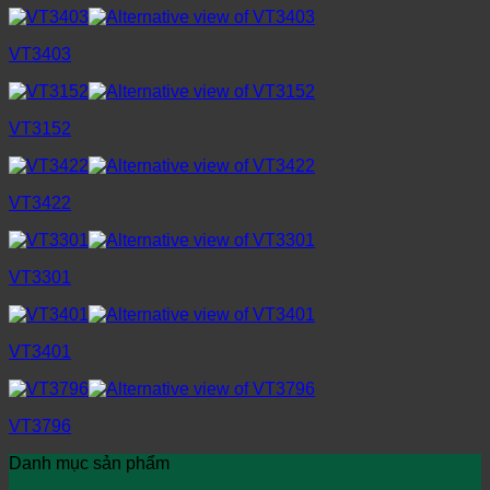
VT3403
VT3152
VT3422
VT3301
VT3401
VT3796
Danh mục sản phẩm