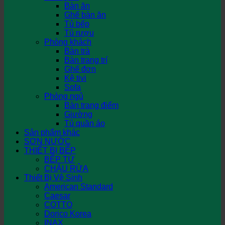
Bàn ăn
Ghế bàn ăn
Tủ bếp
Tủ rượu
Phòng khách
Bàn trà
Bàn trang trí
Ghế đơn
Kệ tivi
Sofa
Phòng ngủ
Bàn trang điểm
Giường
Tủ quần áo
Sản phẩm khác
SƠN NƯỚC
THIẾT BỊ BẾP
BẾP TỪ
CHẬU RỬA
Thiết Bị Vệ Sinh
American Standard
Caesar
COTTO
Dorico Korea
INAX