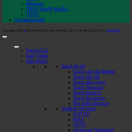
Mowoen
TBVS NHẬP KHẨU
TOTO
Uncategorized
Copyright 2026
©
Showroom Gạch men Hoàng Tuấn | Thiết kế và duy trì bởi
MARHUB
Trang Chủ
Giới Thiệu
Sản phẩm
Gạch ốp lát
Gạch vân đá Marble
Gạch vân gỗ
Gạch sân vườn
Gạch Terrazzo
Gạch trang trí
Gạch ốp tường
Phụ kiện lát gạch
Thiết Bị Vệ Sinh
COTTO
INAX
TOTO
American Standard