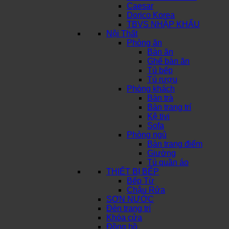
Caesar
Dorico Korea
TBVS NHẬP KHẨU
Nội Thất
Phòng ăn
Bàn ăn
Ghế bàn ăn
Tủ bếp
Tủ rượu
Phòng khách
Bàn trà
Bàn trang trí
Kệ tivi
Sofa
Phòng ngủ
Bàn trang điểm
Giường
Tủ quần áo
THIẾT BỊ BẾP
Bếp Từ
Chậu Rửa
SƠN NƯỚC
Đèn trang trí
Khóa cửa
Đồng hồ