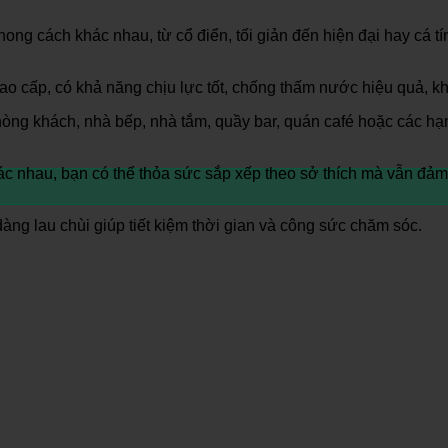
ong cách khác nhau, từ cổ điển, tối giản đến hiện đại hay cá t
o cấp, có khả năng chịu lực tốt, chống thấm nước hiệu quả, 
òng khách, nhà bếp, nhà tắm, quầy bar, quán café hoặc các hạn
c nhau, bạn có thể thỏa sức sắp xếp theo sở thích mà vẫn đảm
ng lau chùi giúp tiết kiệm thời gian và công sức chăm sóc.