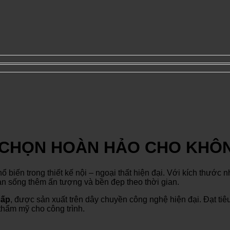
 CHỌN HOÀN HẢO CHO KHÔN
hổ biến trong thiết kế nội – ngoại thất hiện đại. Với kích thướ
an sống thêm ấn tượng và bền đẹp theo thời gian.
cấp
, được sản xuất trên dây chuyền công nghệ hiện đại. Đạt tiê
hẩm mỹ cho công trình.