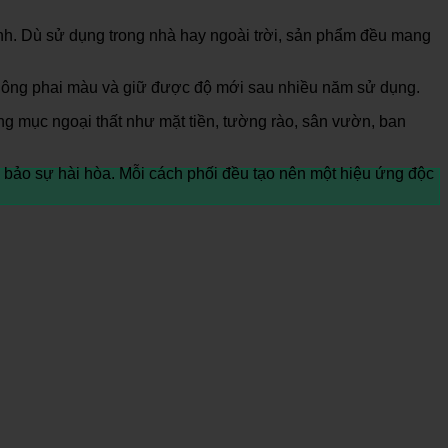
ính. Dù sử dụng trong nhà hay ngoài trời, sản phẩm đều mang
không phai màu và giữ được độ mới sau nhiều năm sử dụng.
g mục ngoại thất như mặt tiền, tường rào, sân vườn, ban
 bảo sự hài hòa. Mỗi cách phối đều tạo nên một hiệu ứng độc