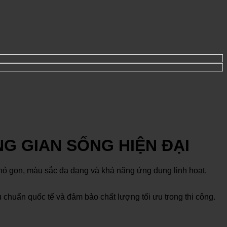
G GIAN SỐNG HIỆN ĐẠI
c nhỏ gọn, màu sắc đa dạng và khả năng ứng dụng linh hoạt.
u chuẩn quốc tế và đảm bảo chất lượng tối ưu trong thi công.