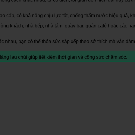
o cấp, có khả năng chịu lực tốt, chống thấm nước hiệu quả, 
òng khách, nhà bếp, nhà tắm, quầy bar, quán café hoặc các hạn
c nhau, bạn có thể thỏa sức sắp xếp theo sở thích mà vẫn đảm
ng lau chùi giúp tiết kiệm thời gian và công sức chăm sóc.