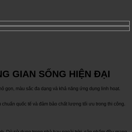
G GIAN SỐNG HIỆN ĐẠI
c nhỏ gọn, màu sắc đa dạng và khả năng ứng dụng linh hoạt.
u chuẩn quốc tế và đảm bảo chất lượng tối ưu trong thi công.
ính. Dù sử dụng trong nhà hay ngoài trời, sản phẩm đều mang