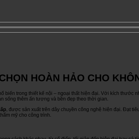
 CHỌN HOÀN HẢO CHO KHÔN
hổ biến trong thiết kế nội – ngoại thất hiện đại. Với kích thướ
an sống thêm ấn tượng và bền đẹp theo thời gian.
cấp
, được sản xuất trên dây chuyền công nghệ hiện đại. Đạt tiê
hẩm mỹ cho công trình.
ong cách khác nhau, từ cổ điển, tối giản đến hiện đại hay cá t