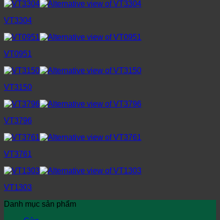
VT3304
VT0951
VT3150
VT3796
VT3761
VT1303
Danh mục sản phẩm