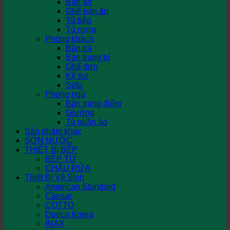
Bàn ăn
Ghế bàn ăn
Tủ bếp
Tủ rượu
Phòng khách
Bàn trà
Bàn trang trí
Ghế đơn
Kệ tivi
Sofa
Phòng ngủ
Bàn trang điểm
Giường
Tủ quần áo
Sản phẩm khác
SƠN NƯỚC
THIẾT BỊ BẾP
BẾP TỪ
CHẬU RỬA
Thiết Bị Vệ Sinh
American Standard
Caesar
COTTO
Dorico Korea
INAX