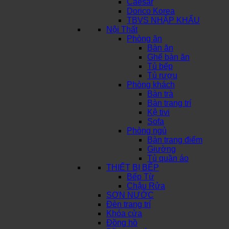
Caesar
Dorico Korea
TBVS NHẬP KHẨU
Nội Thất
Phòng ăn
Bàn ăn
Ghế bàn ăn
Tủ bếp
Tủ rượu
Phòng khách
Bàn trà
Bàn trang trí
Kệ tivi
Sofa
Phòng ngủ
Bàn trang điểm
Giường
Tủ quần áo
THIẾT BỊ BẾP
Bếp Từ
Chậu Rửa
SƠN NƯỚC
Đèn trang trí
Khóa cửa
Đồng hồ