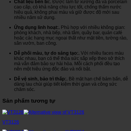
Chất liệu bền bỉ:.
Được làm từ xương đá và porcelain
cao cấp, có khả năng chịu lực tốt, chống thấm nước
hiệu quả, không phai màu và giữ được độ mới sau
nhiều năm sử dụng.
Ứng dụng linh hoạt:.
Phù hợp với nhiều không gian:
phòng khách, nhà bếp, nhà tắm, quầy bar, quán café
hoặc các hạng mục ngoại thất như mặt tiền, tường rào,
sân vườn, ban công.
Dễ phối màu, tự do sáng tạo:.
Với nhiều faces màu
khác nhau, bạn có thể thỏa sức sắp xếp theo sở thích
mà vẫn đảm bảo sự hài hòa. Mỗi cách phối đều tạo
nên một hiệu ứng độc đáo và nổi bật.
Dễ vệ sinh, bảo trì thấp:.
Bề mặt hạn chế bám bẩn, dễ
dàng lau chùi giúp tiết kiệm thời gian và công sức
chăm sóc.
Sản phẩm tương tự
VT3126