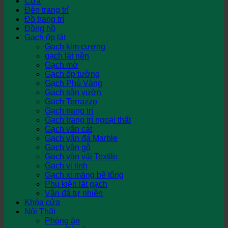
Cửa
Đèn trang trí
Đồ trang trí
Đồng hồ
Gạch ốp lát
Gạch kim cương
gạch lát nền
Gạch mờ
Gạch ốp tường
Gạch Phủ Vàng
Gạch sân vườn
Gạch Terrazzo
Gạch trang trí
Gạch trang trí ngoại thất
Gạch vân cát
Gạch vân đá Marble
Gạch vân gỗ
Gạch vân vải Textile
Gạch vi tinh
Gạch xi măng bê tông
Phụ kiện lát gạch
Vân đá tự nhiên
Khóa cửa
Nội Thất
Phòng ăn