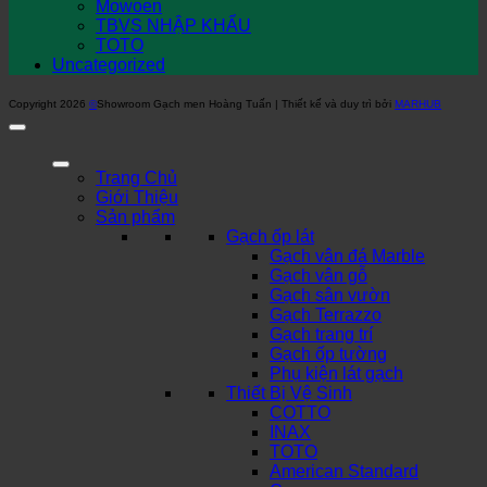
Mowoen
TBVS NHẬP KHẨU
TOTO
Uncategorized
Copyright 2026
©
Showroom Gạch men Hoàng Tuấn | Thiết kế và duy trì bởi
MARHUB
Trang Chủ
Giới Thiệu
Sản phẩm
Gạch ốp lát
Gạch vân đá Marble
Gạch vân gỗ
Gạch sân vườn
Gạch Terrazzo
Gạch trang trí
Gạch ốp tường
Phụ kiện lát gạch
Thiết Bị Vệ Sinh
COTTO
INAX
TOTO
American Standard