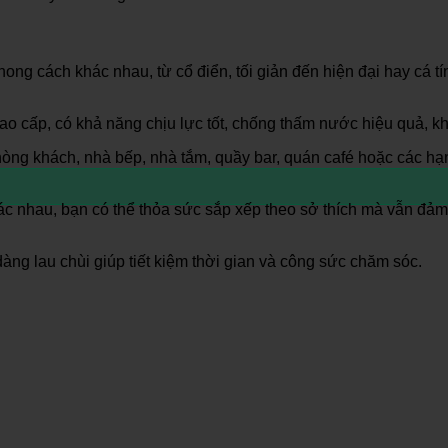
ong cách khác nhau, từ cổ điển, tối giản đến hiện đại hay cá t
o cấp, có khả năng chịu lực tốt, chống thấm nước hiệu quả, 
òng khách, nhà bếp, nhà tắm, quầy bar, quán café hoặc các hạn
c nhau, bạn có thể thỏa sức sắp xếp theo sở thích mà vẫn đảm
ng lau chùi giúp tiết kiệm thời gian và công sức chăm sóc.