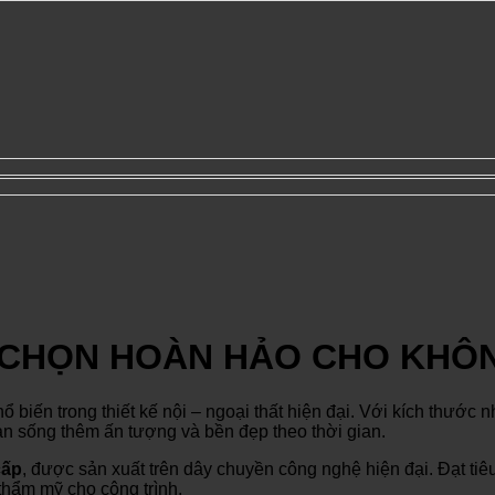
 CHỌN HOÀN HẢO CHO KHÔN
hổ biến trong thiết kế nội – ngoại thất hiện đại. Với kích thướ
an sống thêm ấn tượng và bền đẹp theo thời gian.
cấp
, được sản xuất trên dây chuyền công nghệ hiện đại. Đạt tiê
hẩm mỹ cho công trình.