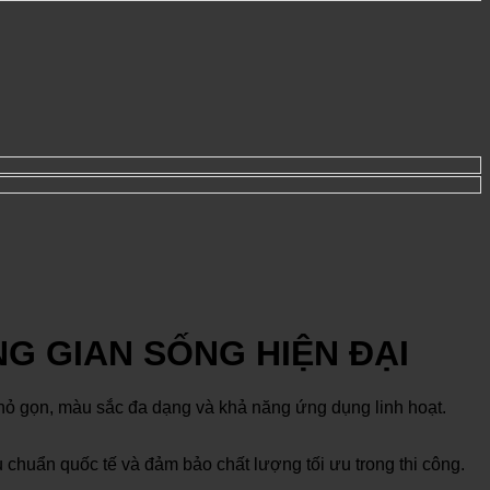
G GIAN SỐNG HIỆN ĐẠI
c nhỏ gọn, màu sắc đa dạng và khả năng ứng dụng linh hoạt.
u chuẩn quốc tế và đảm bảo chất lượng tối ưu trong thi công.