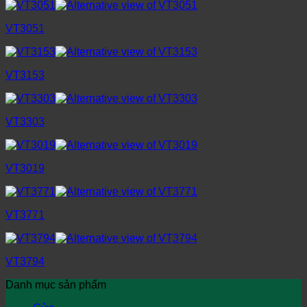
VT3051
VT3153
VT3303
VT3019
VT3771
VT3794
Danh mục sản phẩm