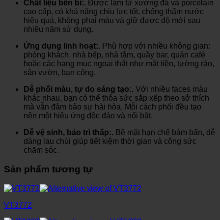
Chất liệu bền bỉ:.
Được làm từ xương đá và porcelain
cao cấp, có khả năng chịu lực tốt, chống thấm nước
hiệu quả, không phai màu và giữ được độ mới sau
nhiều năm sử dụng.
Ứng dụng linh hoạt:.
Phù hợp với nhiều không gian:
phòng khách, nhà bếp, nhà tắm, quầy bar, quán café
hoặc các hạng mục ngoại thất như mặt tiền, tường rào,
sân vườn, ban công.
Dễ phối màu, tự do sáng tạo:.
Với nhiều faces màu
khác nhau, bạn có thể thỏa sức sắp xếp theo sở thích
mà vẫn đảm bảo sự hài hòa. Mỗi cách phối đều tạo
nên một hiệu ứng độc đáo và nổi bật.
Dễ vệ sinh, bảo trì thấp:.
Bề mặt hạn chế bám bẩn, dễ
dàng lau chùi giúp tiết kiệm thời gian và công sức
chăm sóc.
Sản phẩm tương tự
VT3772