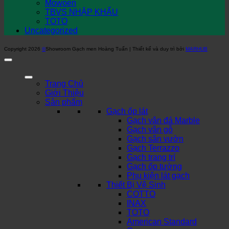
Mowoen
TBVS NHẬP KHẨU
TOTO
Uncategorized
Copyright 2026
©
Showroom Gạch men Hoàng Tuấn | Thiết kế và duy trì bởi
MARHUB
Trang Chủ
Giới Thiệu
Sản phẩm
Gạch ốp lát
Gạch vân đá Marble
Gạch vân gỗ
Gạch sân vườn
Gạch Terrazzo
Gạch trang trí
Gạch ốp tường
Phụ kiện lát gạch
Thiết Bị Vệ Sinh
COTTO
INAX
TOTO
American Standard