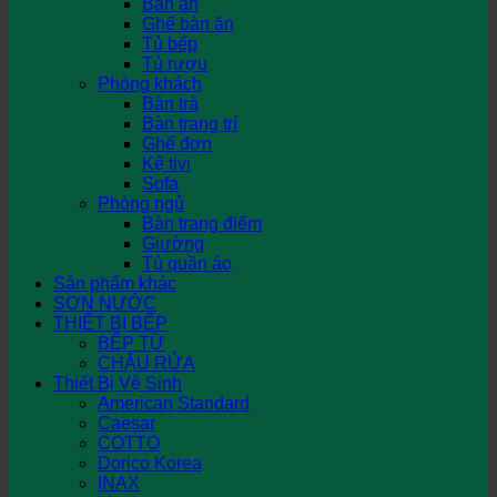
Bàn ăn
Ghế bàn ăn
Tủ bếp
Tủ rượu
Phòng khách
Bàn trà
Bàn trang trí
Ghế đơn
Kệ tivi
Sofa
Phòng ngủ
Bàn trang điểm
Giường
Tủ quần áo
Sản phẩm khác
SƠN NƯỚC
THIẾT BỊ BẾP
BẾP TỪ
CHẬU RỬA
Thiết Bị Vệ Sinh
American Standard
Caesar
COTTO
Dorico Korea
INAX