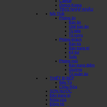
Caesar
Dorico Korea
TBVS NHẬP KHẨU
Nội Thất
Phòng ăn
Bàn ăn
Ghế bàn ăn
Tủ bếp
Tủ rượu
Phòng khách
Bàn trà
Bàn trang trí
Kệ tivi
Sofa
Phòng ngủ
Bàn trang điểm
Giường
Tủ quần áo
THIẾT BỊ BẾP
Bếp Từ
Chậu Rửa
SƠN NƯỚC
Đèn trang trí
Khóa cửa
Đồng hồ