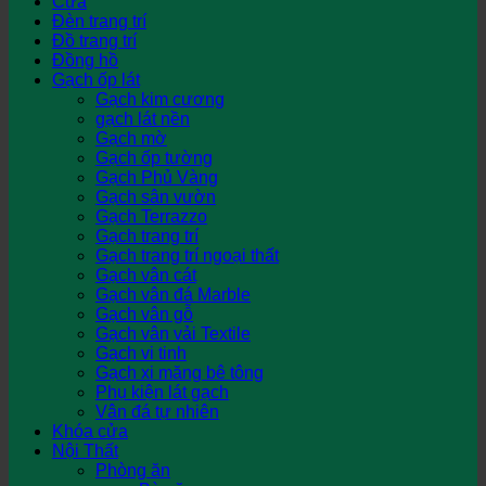
Cửa
Đèn trang trí
Đồ trang trí
Đồng hồ
Gạch ốp lát
Gạch kim cương
gạch lát nền
Gạch mờ
Gạch ốp tường
Gạch Phủ Vàng
Gạch sân vườn
Gạch Terrazzo
Gạch trang trí
Gạch trang trí ngoại thất
Gạch vân cát
Gạch vân đá Marble
Gạch vân gỗ
Gạch vân vải Textile
Gạch vi tinh
Gạch xi măng bê tông
Phụ kiện lát gạch
Vân đá tự nhiên
Khóa cửa
Nội Thất
Phòng ăn