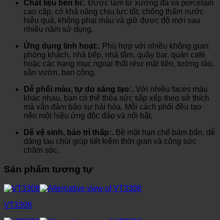
Chất liệu bền bỉ:.
Được làm từ xương đá và porcelain
cao cấp, có khả năng chịu lực tốt, chống thấm nước
hiệu quả, không phai màu và giữ được độ mới sau
nhiều năm sử dụng.
Ứng dụng linh hoạt:.
Phù hợp với nhiều không gian:
phòng khách, nhà bếp, nhà tắm, quầy bar, quán café
hoặc các hạng mục ngoại thất như mặt tiền, tường rào,
sân vườn, ban công.
Dễ phối màu, tự do sáng tạo:.
Với nhiều faces màu
khác nhau, bạn có thể thỏa sức sắp xếp theo sở thích
mà vẫn đảm bảo sự hài hòa. Mỗi cách phối đều tạo
nên một hiệu ứng độc đáo và nổi bật.
Dễ vệ sinh, bảo trì thấp:.
Bề mặt hạn chế bám bẩn, dễ
dàng lau chùi giúp tiết kiệm thời gian và công sức
chăm sóc.
Sản phẩm tương tự
VT3308