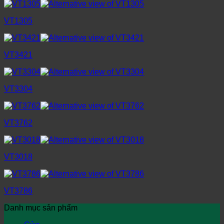
VT1305
VT3421
VT3304
VT3762
VT3018
VT3786
Danh mục sản phẩm