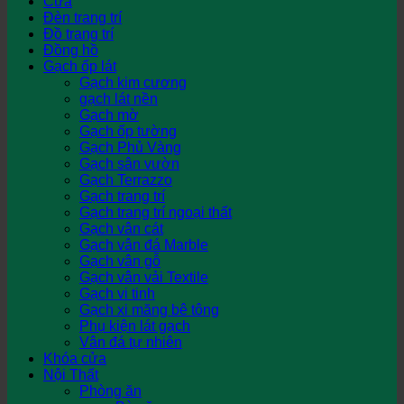
Cửa
Đèn trang trí
Đồ trang trí
Đồng hồ
Gạch ốp lát
Gạch kim cương
gạch lát nền
Gạch mờ
Gạch ốp tường
Gạch Phủ Vàng
Gạch sân vườn
Gạch Terrazzo
Gạch trang trí
Gạch trang trí ngoại thất
Gạch vân cát
Gạch vân đá Marble
Gạch vân gỗ
Gạch vân vải Textile
Gạch vi tinh
Gạch xi măng bê tông
Phụ kiện lát gạch
Vân đá tự nhiên
Khóa cửa
Nội Thất
Phòng ăn