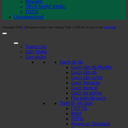
Mowoen
TBVS NHẬP KHẨU
TOTO
Uncategorized
Copyright 2026
©
Showroom Gạch men Hoàng Tuấn | Thiết kế và duy trì bởi
MARHUB
Trang Chủ
Giới Thiệu
Sản phẩm
Gạch ốp lát
Gạch vân đá Marble
Gạch vân gỗ
Gạch sân vườn
Gạch Terrazzo
Gạch trang trí
Gạch ốp tường
Phụ kiện lát gạch
Thiết Bị Vệ Sinh
COTTO
INAX
TOTO
American Standard