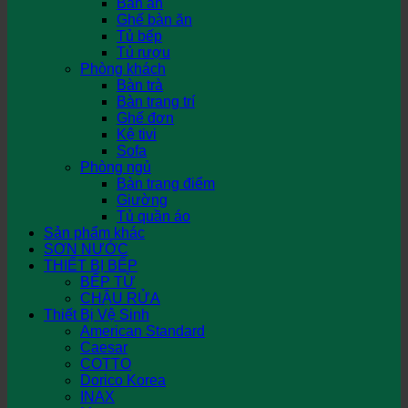
Bàn ăn
Ghế bàn ăn
Tủ bếp
Tủ rượu
Phòng khách
Bàn trà
Bàn trang trí
Ghế đơn
Kệ tivi
Sofa
Phòng ngủ
Bàn trang điểm
Giường
Tủ quần áo
Sản phẩm khác
SƠN NƯỚC
THIẾT BỊ BẾP
BẾP TỪ
CHẬU RỬA
Thiết Bị Vệ Sinh
American Standard
Caesar
COTTO
Dorico Korea
INAX