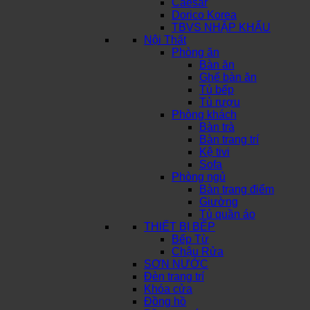
Caesar
Dorico Korea
TBVS NHẬP KHẨU
Nội Thất
Phòng ăn
Bàn ăn
Ghế bàn ăn
Tủ bếp
Tủ rượu
Phòng khách
Bàn trà
Bàn trang trí
Kệ tivi
Sofa
Phòng ngủ
Bàn trang điểm
Giường
Tủ quần áo
THIẾT BỊ BẾP
Bếp Từ
Chậu Rửa
SƠN NƯỚC
Đèn trang trí
Khóa cửa
Đồng hồ