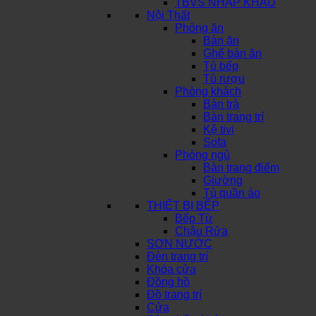
TBVS NHẬP KHẨU
Nội Thất
Phòng ăn
Bàn ăn
Ghế bàn ăn
Tủ bếp
Tủ rượu
Phòng khách
Bàn trà
Bàn trang trí
Kệ tivi
Sofa
Phòng ngủ
Bàn trang điểm
Giường
Tủ quần áo
THIẾT BỊ BẾP
Bếp Từ
Chậu Rửa
SƠN NƯỚC
Đèn trang trí
Khóa cửa
Đồng hồ
Đồ trang trí
Cửa