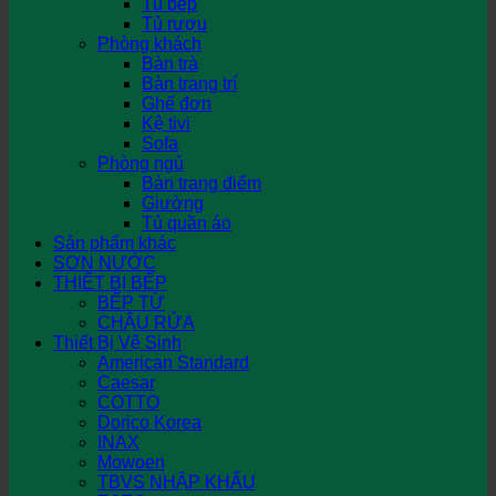
Tủ bếp
Tủ rượu
Phòng khách
Bàn trà
Bàn trang trí
Ghế đơn
Kệ tivi
Sofa
Phòng ngủ
Bàn trang điểm
Giường
Tủ quần áo
Sản phẩm khác
SƠN NƯỚC
THIẾT BỊ BẾP
BẾP TỪ
CHẬU RỬA
Thiết Bị Vệ Sinh
American Standard
Caesar
COTTO
Dorico Korea
INAX
Mowoen
TBVS NHẬP KHẨU