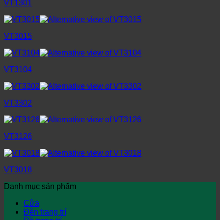
VT1301
VT3015
VT3104
VT3302
VT3126
VT3018
Danh mục sản phẩm
Cửa
Đèn trang trí