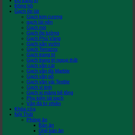
Đồ trang trí
Đồng hồ
Gạch ốp lát
Gạch kim cương
gạch lát nền
Gạch mờ
Gạch ốp tường
Gạch Phủ Vàng
Gạch sân vườn
Gạch Terrazzo
Gạch trang trí
Gạch trang trí ngoại thất
Gạch vân cát
Gạch vân đá Marble
Gạch vân gỗ
Gạch vân vải Textile
Gạch vi tinh
Gạch xi măng bê tông
Phụ kiện lát gạch
Vân đá tự nhiên
Khóa cửa
Nội Thất
Phòng ăn
Bàn ăn
Ghế bàn ăn