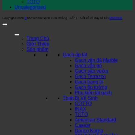
TOTO
Uncategorized
Copyright 2026
©
Showroom Gạch men Hoàng Tuấn | Thiết kế và duy trì bởi
MARHUB
Trang Chủ
Giới Thiệu
Sản phẩm
Gạch ốp lát
Gạch vân đá Marble
Gạch vân gỗ
Gạch sân vườn
Gạch Terrazzo
Gạch trang trí
Gạch ốp tường
Phụ kiện lát gạch
Thiết Bị Vệ Sinh
COTTO
INAX
TOTO
American Standard
Caesar
Dorico Korea