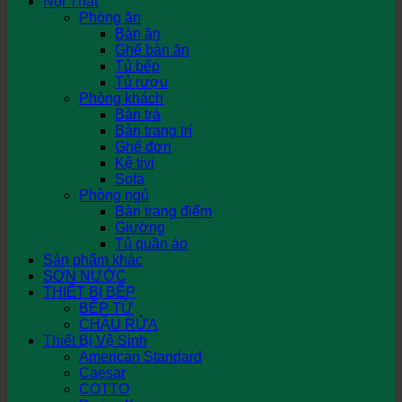
Nội Thất
Phòng ăn
Bàn ăn
Ghế bàn ăn
Tủ bếp
Tủ rượu
Phòng khách
Bàn trà
Bàn trang trí
Ghế đơn
Kệ tivi
Sofa
Phòng ngủ
Bàn trang điểm
Giường
Tủ quần áo
Sản phẩm khác
SƠN NƯỚC
THIẾT BỊ BẾP
BẾP TỪ
CHẬU RỬA
Thiết Bị Vệ Sinh
American Standard
Caesar
COTTO