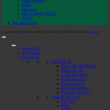
Dorico Korea
INAX
Mowoen
TBVS NHẬP KHẨU
TOTO
Uncategorized
Copyright 2026
©
Showroom Gạch men Hoàng Tuấn | Thiết kế và duy trì bởi
MARHUB
Trang Chủ
Giới Thiệu
Sản phẩm
Gạch ốp lát
Gạch vân đá Marble
Gạch vân gỗ
Gạch sân vườn
Gạch Terrazzo
Gạch trang trí
Gạch ốp tường
Phụ kiện lát gạch
Thiết Bị Vệ Sinh
COTTO
INAX