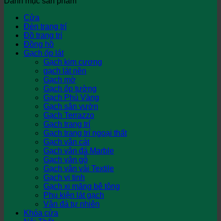
Danh mục sản phẩm
Cửa
Đèn trang trí
Đồ trang trí
Đồng hồ
Gạch ốp lát
Gạch kim cương
gạch lát nền
Gạch mờ
Gạch ốp tường
Gạch Phủ Vàng
Gạch sân vườn
Gạch Terrazzo
Gạch trang trí
Gạch trang trí ngoại thất
Gạch vân cát
Gạch vân đá Marble
Gạch vân gỗ
Gạch vân vải Textile
Gạch vi tinh
Gạch xi măng bê tông
Phụ kiện lát gạch
Vân đá tự nhiên
Khóa cửa