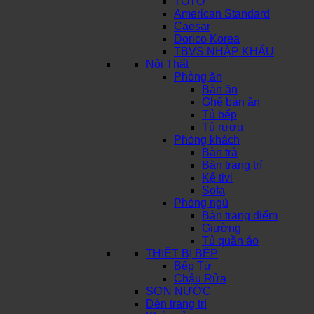
TOTO
American Standard
Caesar
Dorico Korea
TBVS NHẬP KHẨU
Nội Thất
Phòng ăn
Bàn ăn
Ghế bàn ăn
Tủ bếp
Tủ rượu
Phòng khách
Bàn trà
Bàn trang trí
Kệ tivi
Sofa
Phòng ngủ
Bàn trang điểm
Giường
Tủ quần áo
THIẾT BỊ BẾP
Bếp Từ
Chậu Rửa
SƠN NƯỚC
Đèn trang trí