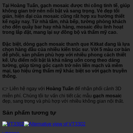
Tại
Hoàng Tuấn
, gạch mosaic được thi công tinh tế, giúp
không gian trở nên nổi bật và sang trọng. Vẻ đẹp tối
giản, hiện đại của mosaic cũng rất hợp xu hướng thiết
kế ngày nay. Từ nhà tắm, nhà bếp, tường phòng khách
cho đến quầy bar hay nhà hàng, mosaic đều linh hoạt
trong lắp đặt, mang lại sự đồng bộ và thẩm mỹ cao.
Đặc biệt, dòng
gạch mosaic thanh que Kitkat
đang là lựa
chọn hàng đầu của nhiều kiến trúc sư. Với 5 màu cơ bản
dễ phối, sản phẩm phù hợp với nhiều phong cách thiết
kế. Ưu điểm nổi bật là khả năng uốn cong theo dáng
tường, giúp từng góc cạnh trở nên liền mạch và mềm
mại, tạo hiệu ứng thẩm mỹ khác biệt so với gạch truyền
thống.
👉 Liên hệ ngay với
Hoàng Tuấn
để nhận phối cảnh 3D
miễn phí. Chúng tôi tư vấn chi tiết các mẫu
gạch mosaic
đẹp, sang trọng và phù hợp với nhiều không gian nội thất.
Sản phẩm tương tự