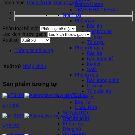
Danh mục:
Gạch ốp lát
,
Gạch trang trí
Dorico Korea
TBVS NHẬP KHẨU
Nội Thất
Phòng ăn
Bàn ăn
Phân loại bề mặt
Ghế bàn ăn
Lọc kích thước gạch
Tủ bếp
Xuất xứ
Tủ rượu
Phòng khách
Thông tin bổ sung
Bàn trà
Bàn trang trí
Kệ tivi
Xuất xứ
Nhập khẩu
Sofa
Phòng ngủ
Bàn trang điểm
Sản phẩm tương tự
Giường
Tủ quần áo
THIẾT BỊ BẾP
Bếp Từ
VT3404
Chậu Rửa
SƠN NƯỚC
Đèn trang trí
Khóa cửa
VT3153
Đồng hồ
Đồ trang trí