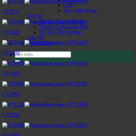
Cửa
Sản phẩm khác
VT3772
Tin Tức
Tin Tức Tuyển Dụng
Thông Tin Khuyến Mãi
Tin Tức Thị Trường
VT3309
Liên Hệ
0901555580
VT3403
Tìm
kiếm:
VT0955
VT0952
VT3150
VT0954