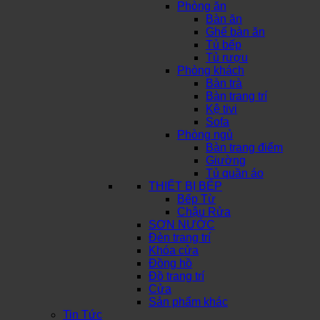
Phòng ăn
Bàn ăn
Ghế bàn ăn
Tủ bếp
Tủ rượu
Phòng khách
Bàn trà
Bàn trang trí
Kệ tivi
Sofa
Phòng ngủ
Bàn trang điểm
Giường
Tủ quần áo
THIẾT BỊ BẾP
Bếp Từ
Chậu Rửa
SƠN NƯỚC
Đèn trang trí
Khóa cửa
Đồng hồ
Đồ trang trí
Cửa
Sản phẩm khác
Tin Tức