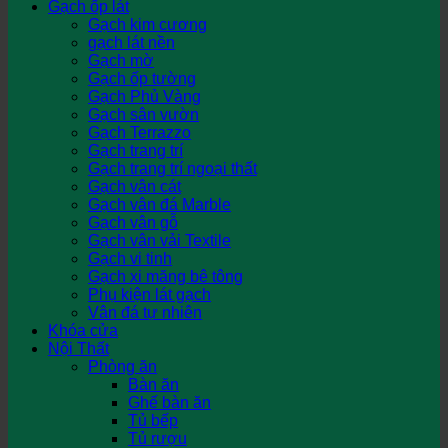
Gạch ốp lát
Gạch kim cương
gạch lát nền
Gạch mờ
Gạch ốp tường
Gạch Phủ Vàng
Gạch sân vườn
Gạch Terrazzo
Gạch trang trí
Gạch trang trí ngoại thất
Gạch vân cát
Gạch vân đá Marble
Gạch vân gỗ
Gạch vân vải Textile
Gạch vi tinh
Gạch xi măng bê tông
Phụ kiện lát gạch
Vân đá tự nhiên
Khóa cửa
Nội Thất
Phòng ăn
Bàn ăn
Ghế bàn ăn
Tủ bếp
Tủ rượu