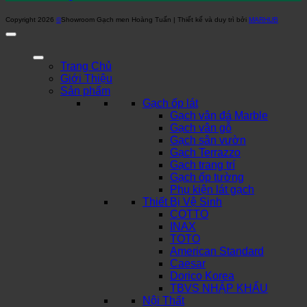
Copyright 2026
©
Showroom Gạch men Hoàng Tuấn | Thiết kế và duy trì bởi
MARHUB
Trang Chủ
Giới Thiệu
Sản phẩm
Gạch ốp lát
Gạch vân đá Marble
Gạch vân gỗ
Gạch sân vườn
Gạch Terrazzo
Gạch trang trí
Gạch ốp tường
Phụ kiện lát gạch
Thiết Bị Vệ Sinh
COTTO
INAX
TOTO
American Standard
Caesar
Dorico Korea
TBVS NHẬP KHẨU
Nội Thất