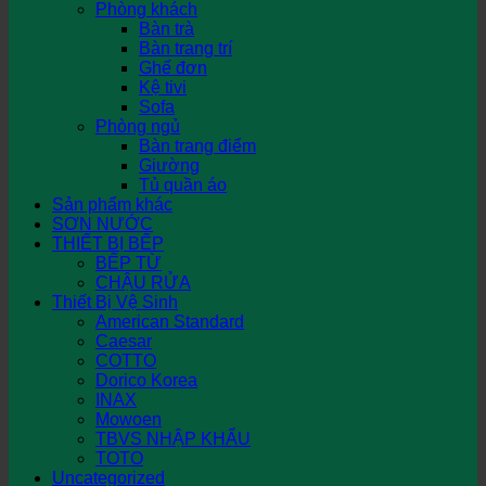
Phòng khách
Bàn trà
Bàn trang trí
Ghế đơn
Kệ tivi
Sofa
Phòng ngủ
Bàn trang điểm
Giường
Tủ quần áo
Sản phẩm khác
SƠN NƯỚC
THIẾT BỊ BẾP
BẾP TỪ
CHẬU RỬA
Thiết Bị Vệ Sinh
American Standard
Caesar
COTTO
Dorico Korea
INAX
Mowoen
TBVS NHẬP KHẨU
TOTO
Uncategorized