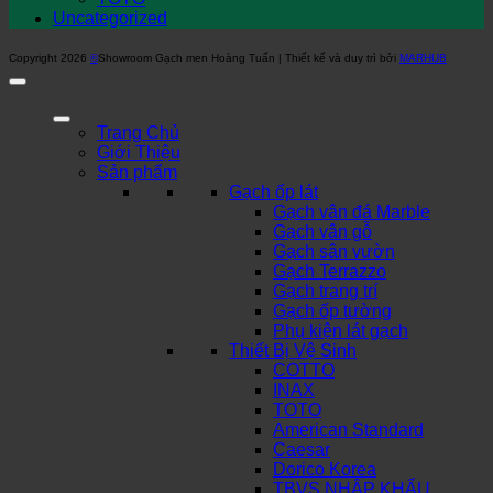
Uncategorized
Copyright 2026
©
Showroom Gạch men Hoàng Tuấn | Thiết kế và duy trì bởi
MARHUB
Trang Chủ
Giới Thiệu
Sản phẩm
Gạch ốp lát
Gạch vân đá Marble
Gạch vân gỗ
Gạch sân vườn
Gạch Terrazzo
Gạch trang trí
Gạch ốp tường
Phụ kiện lát gạch
Thiết Bị Vệ Sinh
COTTO
INAX
TOTO
American Standard
Caesar
Dorico Korea
TBVS NHẬP KHẨU