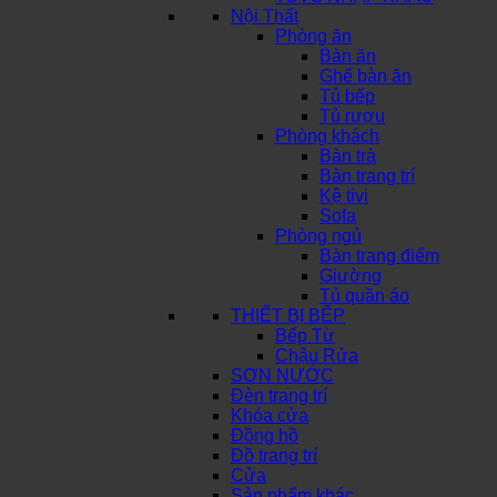
Nội Thất
Phòng ăn
Bàn ăn
Ghế bàn ăn
Tủ bếp
Tủ rượu
Phòng khách
Bàn trà
Bàn trang trí
Kệ tivi
Sofa
Phòng ngủ
Bàn trang điểm
Giường
Tủ quần áo
THIẾT BỊ BẾP
Bếp Từ
Chậu Rửa
SƠN NƯỚC
Đèn trang trí
Khóa cửa
Đồng hồ
Đồ trang trí
Cửa
Sản phẩm khác