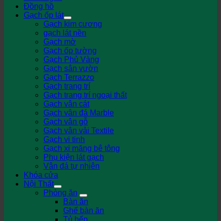
Đồng hồ
Gạch ốp lát
Gạch kim cương
gạch lát nền
Gạch mờ
Gạch ốp tường
Gạch Phủ Vàng
Gạch sân vườn
Gạch Terrazzo
Gạch trang trí
Gạch trang trí ngoại thất
Gạch vân cát
Gạch vân đá Marble
Gạch vân gỗ
Gạch vân vải Textile
Gạch vi tinh
Gạch xi măng bê tông
Phụ kiện lát gạch
Vân đá tự nhiên
Khóa cửa
Nội Thất
Phòng ăn
Bàn ăn
Ghế bàn ăn
Tủ bếp