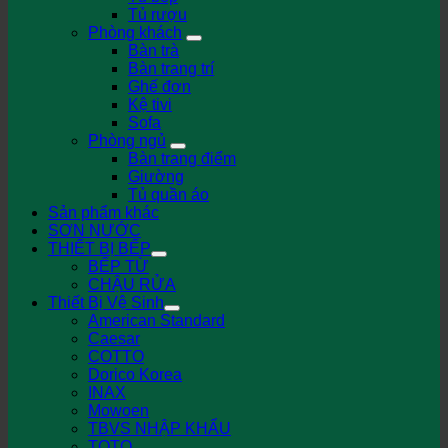
Tủ rượu
Phòng khách
Bàn trà
Bàn trang trí
Ghế đơn
Kệ tivi
Sofa
Phòng ngủ
Bàn trang điểm
Giường
Tủ quần áo
Sản phẩm khác
SƠN NƯỚC
THIẾT BỊ BẾP
BẾP TỪ
CHẬU RỬA
Thiết Bị Vệ Sinh
American Standard
Caesar
COTTO
Dorico Korea
INAX
Mowoen
TBVS NHẬP KHẨU
TOTO