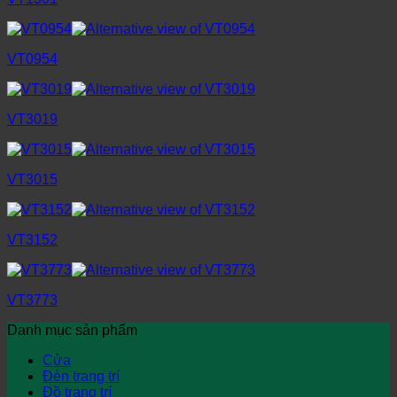
VT0954
VT3019
VT3015
VT3152
VT3773
Danh mục sản phẩm
Cửa
Đèn trang trí
Đồ trang trí