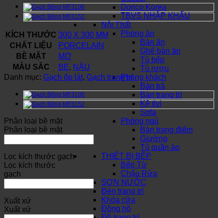
Dorico Korea
TBVS NHẬP KHẨU
Nội Thất
Phòng ăn
KÍCH THƯỚC
300 X 300 MM
Bàn ăn
CHẤT LIỆU
PORCELAIN
Ghế bàn ăn
BỀ MẶT
MỜ
Tủ bếp
MÀU SẮC
BE
,
NÂU
Tủ rượu
Danh mục:
Gạch ốp lát
,
Gạch trang trí
Phòng khách
Bàn trà
Bàn trang trí
Kệ tivi
Sofa
Phân loại bề mặt
Phòng ngủ
Phân loại bề mặt
Bàn trang điểm
Giường
Tủ quần áo
THIẾT BỊ BẾP
Lọc kích thước gạch
Bếp Từ
Lọc kích thước
Chậu Rửa
gạch
SƠN NƯỚC
Đèn trang trí
Khóa cửa
Xuất xứ
Đồng hồ
Xuất xứ
Đồ trang trí